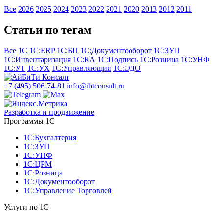
Все
2026
2025
2024
2023
2022
2021
2020
2013
2012
2011
Статьи по тегам
Все
1С
1С:ERP
1С:БП
1С:Документооборот
1С:ЗУП
1С:Инвентаризация
1С:КА
1С:Подпись
1С:Розница
1С:УНФ
1С:УТ
1С:УХ
1С:Управляющий
1С:ЭДО
+7 (495) 506-74-81
info@ibtconsult.ru
Разработка и продвижение
Программы 1С
1С:Бухгалтерия
1С:ЗУП
1С:УНФ
1С:ЦРМ
1С:Розница
1С:Документооборот
1С:Управление Торговлей
Услуги по 1С