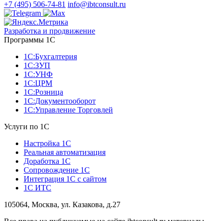
+7 (495) 506-74-81
info@ibtconsult.ru
Разработка и продвижение
Программы 1С
1С:Бухгалтерия
1С:ЗУП
1С:УНФ
1С:ЦРМ
1С:Розница
1С:Документооборот
1С:Управление Торговлей
Услуги по 1С
Настройка 1С
Реальная автоматизация
Доработка 1С
Сопровождение 1С
Интеграция 1С с сайтом
1С ИТС
105064, Москва, ул. Казакова, д.27