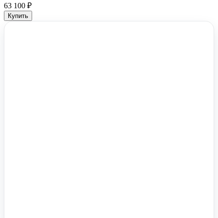
63 100 ₽
Купить
Помочь вам с 1С?
Оставьте заявку, опишите задачу – мы проконсультируем.
Заказать звонок