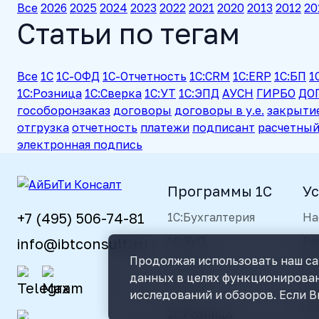
Все
2026
2025
2024
2023
2022
2021
2020
2013
2012
20
Статьи по тегам
Все
1С
1С-ОФД
1С-Отчетность
1С:CRM
1С:ERP
1С:БП
1
1С:Розница
1С:Сверка
1С:УТ
1С:ЭПД
АУСН
ГИРБО
ДО
гособоронзаказ
договоры
договоры в у.е.
закрыти
отгрузка
отчетность
платежи
подписант
расчетный
электронная подпись
Программы 1С
Ус
+7 (495) 506-74-81
1С:Бухгалтерия
На
1С:ЗУП
Ре
info@ibtconsult.ru
ав
Продолжая использовать наш сай
1С:УНФ
данных в целях функционирован
До
1С:ЦРМ
исследований и обзоров. Если В
Со
1С:Розница