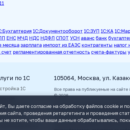
11
С:Бухгалтерия
1С:Документооборот
1С:ЗУП
1С:КА
1С:Ма
ПП
ЕНС
МЧД
НДС
НДФЛ
СПОТ
УСН
аванс
банк
бухгалте
е месяца
зарплата
импорт из ЕАЭС
контрагенты
налог 
 счет
регламентированная отчетность
счета-фактуры
луги по 1С
105064, Москва, ул. Казак
стройка 1С
Все права на публикуемые на сайте
© 2026.
альная
томатизация
Пользователь уведомлен, что любы
т, Вы даете согласие на обработку файлов cookie и п
интеллектуальной собственности ОО
ия сайта, проведения ретаргетинга и проведения ста
работка 1С
не вправе без предварительного п
ы не хотите, чтобы ваши данные обрабатывались, поки
какие-либо действия с объектами и
провождение 1С
правообладатель оставляет за соб