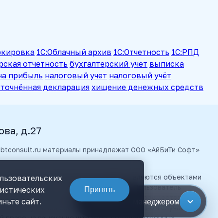
ркировка
1С:Облачный архив
1С:Отчетность
1С:РПД
рская отчетность
бухгалтерский учет
выписка
на прибыль
налоговый учет
налоговый учёт
уточнённая декларация
хищение денежных средств
ова, д.27
 ibtconsult.ru материалы принадлежат ООО «АйБиТи Софт»
е материалы, размещенные на сайте, являются объектами
ользовательских
О «АйБиТи Софт» (правообладателя). Пользователь
тистических
Принять
исьменного разрешения правообладателя осуществлять
ньте сайт.
Связаться с менеджером
нтеллектуальной собственности, в противном случае,
ой право на взыскание штрафов, предусмотренных