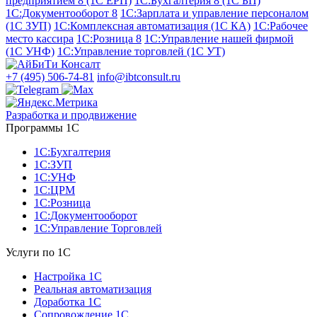
предприятием 8 (1С ЕРП)
1С:Бухгалтерия 8 (1С БП)
1С:Документооборот 8
1С:Зарплата и управление персоналом
(1С ЗУП)
1С:Комплексная автоматизация (1С КА)
1С:Рабочее
место кассира
1С:Розница 8
1С:Управление нашей фирмой
(1С УНФ)
1С:Управление торговлей (1С УТ)
+7 (495) 506-74-81
info@ibtconsult.ru
Разработка и продвижение
Программы 1С
1С:Бухгалтерия
1С:ЗУП
1С:УНФ
1С:ЦРМ
1С:Розница
1С:Документооборот
1С:Управление Торговлей
Услуги по 1С
Настройка 1С
Реальная автоматизация
Доработка 1С
Сопровождение 1С