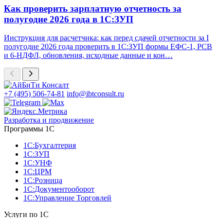
Как проверить зарплатную отчетность за
полугодие 2026 года в 1С:ЗУП
Инструкция для расчетчика: как перед сдачей отчетности за I
полугодие 2026 года проверить в 1С:ЗУП формы ЕФС-1, РСВ
и 6-НДФЛ, обновления, исходные данные и кон…
+7 (495) 506-74-81
info@ibtconsult.ru
Разработка и продвижение
Программы 1С
1С:Бухгалтерия
1С:ЗУП
1С:УНФ
1С:ЦРМ
1С:Розница
1С:Документооборот
1С:Управление Торговлей
Услуги по 1С