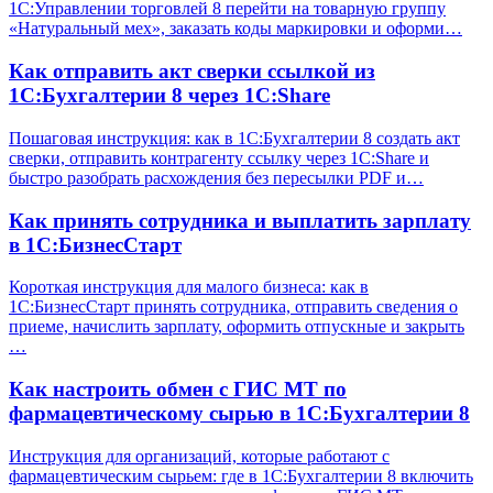
1С:Управлении торговлей 8 перейти на товарную группу
«Натуральный мех», заказать коды маркировки и оформи…
Как отправить акт сверки ссылкой из
1С:Бухгалтерии 8 через 1С:Share
Пошаговая инструкция: как в 1С:Бухгалтерии 8 создать акт
сверки, отправить контрагенту ссылку через 1С:Share и
быстро разобрать расхождения без пересылки PDF и…
Как принять сотрудника и выплатить зарплату
в 1С:БизнесСтарт
Короткая инструкция для малого бизнеса: как в
1С:БизнесСтарт принять сотрудника, отправить сведения о
приеме, начислить зарплату, оформить отпускные и закрыть
…
Как настроить обмен с ГИС МТ по
фармацевтическому сырью в 1С:Бухгалтерии 8
Инструкция для организаций, которые работают с
фармацевтическим сырьем: где в 1С:Бухгалтерии 8 включить