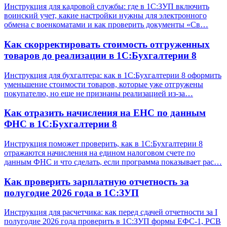
Инструкция для кадровой службы: где в 1С:ЗУП включить
воинский учет, какие настройки нужны для электронного
обмена с военкоматами и как проверить документы «Св…
Как скорректировать стоимость отгруженных
товаров до реализации в 1С:Бухгалтерии 8
Инструкция для бухгалтера: как в 1С:Бухгалтерии 8 оформить
уменьшение стоимости товаров, которые уже отгружены
покупателю, но еще не признаны реализацией из-за…
Как отразить начисления на ЕНС по данным
ФНС в 1С:Бухгалтерии 8
Инструкция поможет проверить, как в 1С:Бухгалтерии 8
отражаются начисления на едином налоговом счете по
данным ФНС и что сделать, если программа показывает рас…
Как проверить зарплатную отчетность за
полугодие 2026 года в 1С:ЗУП
Инструкция для расчетчика: как перед сдачей отчетности за I
полугодие 2026 года проверить в 1С:ЗУП формы ЕФС-1, РСВ