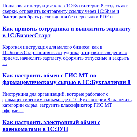
Пошаговая инструкция: как в 1С:Бухгалтерии 8 создать акт
сверки, отправить контрагенту ссылку через 1С:Share и
быстро разобрать расхождения без пересылки PDF и…
Как принять сотрудника и выплатить зарплату
в 1С:БизнесСтарт
Короткая инструкция для малого бизнеса: как в
1С:БизнесСтарт принять сотрудника, отправить сведения о
приеме, начислить зарплату, оформить отпускные и закрыть
…
Как настроить обмен с ГИС МТ по
фармацевтическому сырью в 1С:Бухгалтерии 8
Инструкция для организаций, которые работают с
фармацевтическим сырьем: где в 1С:Бухгалтерии 8 включить
категории сырья, загрузить классификатор ГИС МТ,
оформи…
Как настроить электронный обмен с
военкоматами в 1С:ЗУП