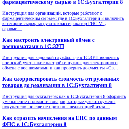
фармацевтическому сырью в 1С:Бухгалтерии 8
Инструкция для организаций, которые работают с
фармацевтическим сырьем: где в 1С:Бухгалтерии 8 включить
категории сырья, загрузить классификатор ГИС МТ,
оформи…
Как настроить электронный обмен с
военкоматами в 1С:ЗУП
Инструкция для кадровой службы: где в 1С:ЗУП включить
воинский учет, какие настройки нужны для электронного
обмена с военкоматами и как проверить документы «Св…
Как скорректировать стоимость отгруженных
товаров до реализации в 1С:Бухгалтерии 8
Инструкция для бухгалтера: как в 1С:Бухгалтерии 8 оформить
уменьшение стоимости товаров, которые уже отгружены
покупателю, но еще не признаны реализацией из-за…
Как отразить начисления на ЕНС по данным
ФНС в 1С:Бухгалтерии 8