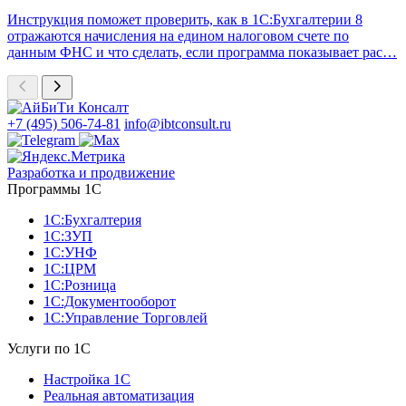
Инструкция поможет проверить, как в 1С:Бухгалтерии 8
отражаются начисления на едином налоговом счете по
данным ФНС и что сделать, если программа показывает рас…
+7 (495) 506-74-81
info@ibtconsult.ru
Разработка и продвижение
Программы 1С
1С:Бухгалтерия
1С:ЗУП
1С:УНФ
1С:ЦРМ
1С:Розница
1С:Документооборот
1С:Управление Торговлей
Услуги по 1С
Настройка 1С
Реальная автоматизация