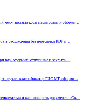
ый мех», заказать коды маркировки и оформи…
зобрать расхождения без пересылки PDF и…
зарплату, оформить отпускные и закрыть …
ья, загрузить классификатор ГИС МТ, оформи…
 военкоматами и как проверить документы «Св…