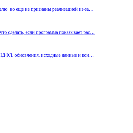
елю, но еще не признаны реализацией из-за…
что сделать, если программа показывает рас…
6-НДФЛ, обновления, исходные данные и кон…