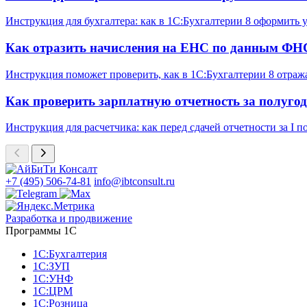
Инструкция для бухгалтера: как в 1С:Бухгалтерии 8 оформить
Как отразить начисления на ЕНС по данным ФНС
Инструкция поможет проверить, как в 1С:Бухгалтерии 8 отраж
Как проверить зарплатную отчетность за полугод
Инструкция для расчетчика: как перед сдачей отчетности за 
+7 (495) 506-74-81
info@ibtconsult.ru
Разработка и продвижение
Программы 1С
1С:Бухгалтерия
1С:ЗУП
1С:УНФ
1С:ЦРМ
1С:Розница