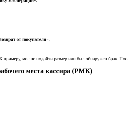
ику хозопераций
».
Возврат от покупателя
».
К примеру, мог не подойти размер или был обнаружен брак. Посл
рабочего места кассира (РМК)