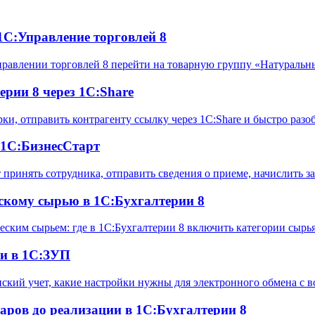
1С:Управление торговлей 8
Управлении торговлей 8 перейти на товарную группу «Натуральн
ерии 8 через 1С:Share
ерки, отправить контрагенту ссылку через 1С:Share и быстро ра
 1С:БизнесСтарт
т принять сотрудника, отправить сведения о приеме, начислить 
скому сырью в 1С:Бухгалтерии 8
еским сырьем: где в 1С:Бухгалтерии 8 включить категории сыр
ми в 1С:ЗУП
нский учет, какие настройки нужны для электронного обмена с
аров до реализации в 1С:Бухгалтерии 8