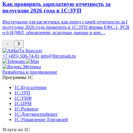
Как проверить зарплатную отчетность за
полугодие 2026 года в 1С:ЗУП
Инструкция для расчетчика: как перед сдачей отчетности за I
полугодие 2026 года проверить в 1С:ЗУП формы ЕФС-1, РСВ
и 6-НДФЛ, обновления, исходные данные и кон…
+7 (495) 506-74-81
info@ibtconsult.ru
Разработка и продвижение
Программы 1С
1С:Бухгалтерия
1С:ЗУП
1С:УНФ
1С:ЦРМ
1С:Розница
1С:Документооборот
1С:Управление Торговлей
Услуги по 1С