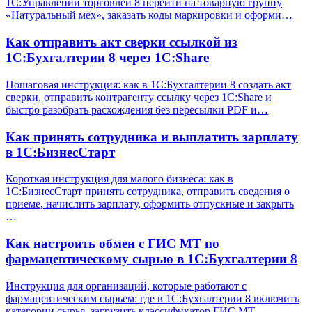
1С:Управлении торговлей 8 перейти на товарную группу
«Натуральный мех», заказать коды маркировки и оформи…
Как отправить акт сверки ссылкой из
1С:Бухгалтерии 8 через 1С:Share
Пошаговая инструкция: как в 1С:Бухгалтерии 8 создать акт
сверки, отправить контрагенту ссылку через 1С:Share и
быстро разобрать расхождения без пересылки PDF и…
Как принять сотрудника и выплатить зарплату
в 1С:БизнесСтарт
Короткая инструкция для малого бизнеса: как в
1С:БизнесСтарт принять сотрудника, отправить сведения о
приеме, начислить зарплату, оформить отпускные и закрыть
…
Как настроить обмен с ГИС МТ по
фармацевтическому сырью в 1С:Бухгалтерии 8
Инструкция для организаций, которые работают с
фармацевтическим сырьем: где в 1С:Бухгалтерии 8 включить
категории сырья, загрузить классификатор ГИС МТ,