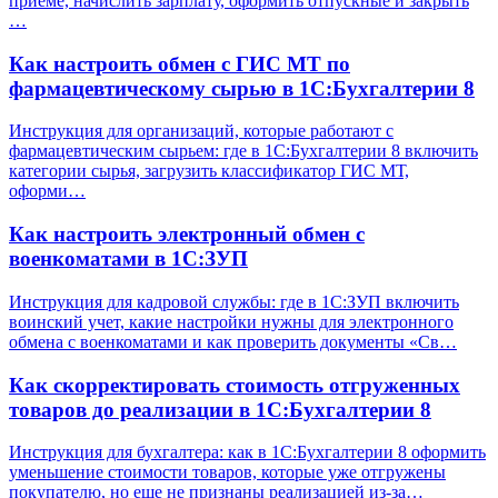
приеме, начислить зарплату, оформить отпускные и закрыть
…
Как настроить обмен с ГИС МТ по
фармацевтическому сырью в 1С:Бухгалтерии 8
Инструкция для организаций, которые работают с
фармацевтическим сырьем: где в 1С:Бухгалтерии 8 включить
категории сырья, загрузить классификатор ГИС МТ,
оформи…
Как настроить электронный обмен с
военкоматами в 1С:ЗУП
Инструкция для кадровой службы: где в 1С:ЗУП включить
воинский учет, какие настройки нужны для электронного
обмена с военкоматами и как проверить документы «Св…
Как скорректировать стоимость отгруженных
товаров до реализации в 1С:Бухгалтерии 8
Инструкция для бухгалтера: как в 1С:Бухгалтерии 8 оформить
уменьшение стоимости товаров, которые уже отгружены
покупателю, но еще не признаны реализацией из-за…