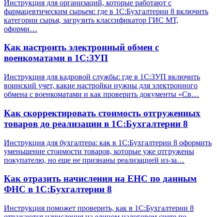
Инструкция для организаций, которые работают с
фармацевтическим сырьем: где в 1С:Бухгалтерии 8 включить
категории сырья, загрузить классификатор ГИС МТ,
оформи…
Как настроить электронный обмен с
военкоматами в 1С:ЗУП
Инструкция для кадровой службы: где в 1С:ЗУП включить
воинский учет, какие настройки нужны для электронного
обмена с военкоматами и как проверить документы «Св…
Как скорректировать стоимость отгруженных
товаров до реализации в 1С:Бухгалтерии 8
Инструкция для бухгалтера: как в 1С:Бухгалтерии 8 оформить
уменьшение стоимости товаров, которые уже отгружены
покупателю, но еще не признаны реализацией из-за…
Как отразить начисления на ЕНС по данным
ФНС в 1С:Бухгалтерии 8
Инструкция поможет проверить, как в 1С:Бухгалтерии 8
отражаются начисления на едином налоговом счете по