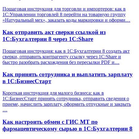
Пошаговая инструкция для торговли и импортеров: как в
1С:Управлении торговлей 8 перейти на товарную группу
«Натуральный мех», заказать коды маркировки и оформи…
Как отправить акт сверки ссылкой из
1С:Бухгалтерии 8 через 1С:Share
Пошаговая инструкция: как в 1С:Бухгалтерии 8 создать акт
сверки, отправить контрагенту ссылку через 1С:Share и
быстро разобрать расхождения без пересылки PDF и…
Как принять сотрудника и выплатить зарплату
в 1С:БизнесСтарт
Короткая инструкция для малого бизнеса: как в
1С:БизнесСтарт принять сотрудника, отправить сведения о
приеме, начислить зарплату, оформить отпускные и закрыть
…
Как настроить обмен с ГИС МТ по
фармацевтическому сырью в 1С:Бухгалтерии 8