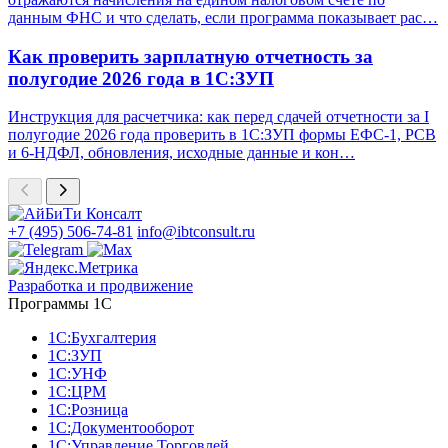
данным ФНС и что сделать, если программа показывает рас…
Как проверить зарплатную отчетность за
полугодие 2026 года в 1С:ЗУП
Инструкция для расчетчика: как перед сдачей отчетности за I
полугодие 2026 года проверить в 1С:ЗУП формы ЕФС-1, РСВ
и 6-НДФЛ, обновления, исходные данные и кон…
+7 (495) 506-74-81
info@ibtconsult.ru
Разработка и продвижение
Программы 1С
1С:Бухгалтерия
1С:ЗУП
1С:УНФ
1С:ЦРМ
1С:Розница
1С:Документооборот
1С:Управление Торговлей