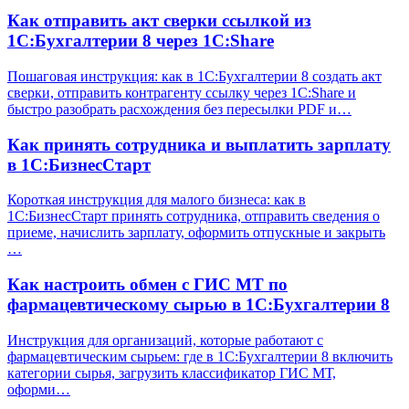
Как отправить акт сверки ссылкой из
1С:Бухгалтерии 8 через 1С:Share
Пошаговая инструкция: как в 1С:Бухгалтерии 8 создать акт
сверки, отправить контрагенту ссылку через 1С:Share и
быстро разобрать расхождения без пересылки PDF и…
Как принять сотрудника и выплатить зарплату
в 1С:БизнесСтарт
Короткая инструкция для малого бизнеса: как в
1С:БизнесСтарт принять сотрудника, отправить сведения о
приеме, начислить зарплату, оформить отпускные и закрыть
…
Как настроить обмен с ГИС МТ по
фармацевтическому сырью в 1С:Бухгалтерии 8
Инструкция для организаций, которые работают с
фармацевтическим сырьем: где в 1С:Бухгалтерии 8 включить
категории сырья, загрузить классификатор ГИС МТ,
оформи…