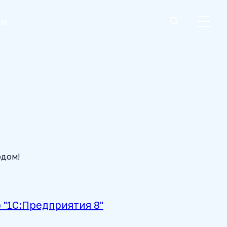
ии
одом!
 "1С:Предприятия 8"