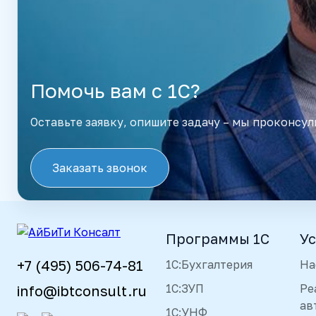
Помочь вам с 1С?
Оставьте заявку, опишите задачу – мы проконсул
Заказать звонок
Программы 1С
Ус
+7 (495) 506-74-81
1С:Бухгалтерия
На
1С:ЗУП
Ре
info@ibtconsult.ru
ав
1С:УНФ