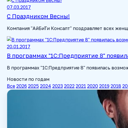
07.03.2017
С Праздником Весны!
Компания "АйБиТи Консалт" поздравляет всех женщ
20.01.2017
В программах "1С:Предприятие 8" появил
В программах "1С:Предприятие 8" появилась возмо
Новости по годам
Все
2026
2025
2024
2023
2022
2021
2020
2019
2018
20