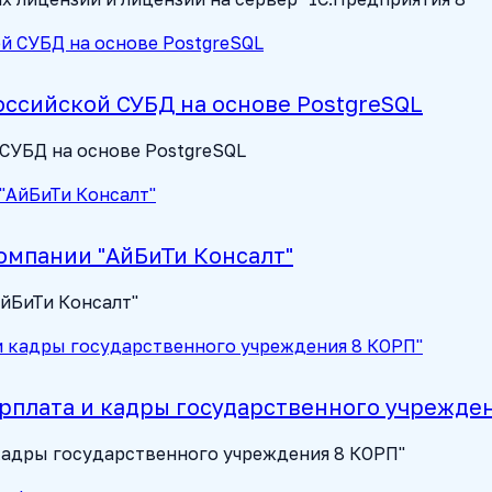
 российской СУБД на основе PostgreSQL
й СУБД на основе PostgreSQL
омпании "АйБиТи Консалт"
йБиТи Консалт"
арплата и кадры государственного учрежде
кадры государственного учреждения 8 КОРП"