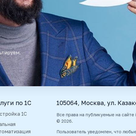
ьтируем.
луги по 1С
105064, Москва, ул. Казак
стройка 1С
Все права на публикуемые на сайте
© 2026.
альная
томатизация
Пользователь уведомлен, что любы