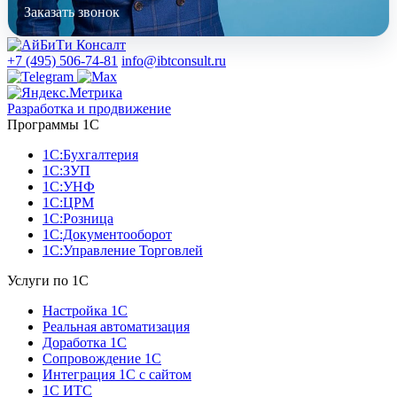
Заказать звонок
+7 (495) 506-74-81
info@ibtconsult.ru
Разработка и продвижение
Программы 1С
1С:Бухгалтерия
1С:ЗУП
1С:УНФ
1С:ЦРМ
1С:Розница
1С:Документооборот
1С:Управление Торговлей
Услуги по 1С
Настройка 1С
Реальная автоматизация
Доработка 1С
Сопровождение 1С
Интеграция 1С с сайтом
1С ИТС