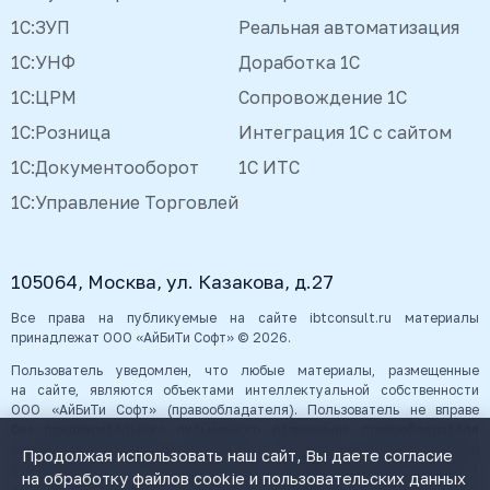
1С:ЗУП
Реальная автоматизация
1С:УНФ
Доработка 1С
1С:ЦРМ
Сопровождение 1С
1С:Розница
Интеграция 1С с сайтом
1С:Документооборот
1С ИТС
1С:Управление Торговлей
105064, Москва, ул. Казакова, д.27
Все права на публикуемые на сайте ibtconsult.ru материалы
принадлежат ООО «АйБиТи Софт» © 2026.
Пользователь уведомлен, что любые материалы, размещенные
на сайте, являются объектами интеллектуальной собственности
ООО «АйБиТи Софт» (правообладателя). Пользователь не вправе
без предварительного письменного разрешения правообладателя
осуществлять какие-либо действия с объектами интеллектуальной
Продолжая использовать наш сайт, Вы даете согласие
собственности, в противном случае, правообладатель оставляет
на обработку файлов cookie и пользовательских данных
за собой право на взыскание штрафов, предусмотренных