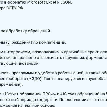
в форматах Microsoft Excel и JSON.
урс ССТУ.РФ.
 за обработку обращений.
ны (учреждения) по компетенции.
ым интерфейсом, позволяющим в кратчайшие сроки ос
ботки, оперативно отслеживать нарушения, формиров
ствующие инстанции.
ость программы и удобство работы с ней, а также о
ентооборота (МЭДО). Также планируется выпуск обл
чреждения).
«1С:Учет обращений ПРОФ» и «1С:Учет обращений на 5
н льготный период поддержки. По окончании льготног
ождения на платной основе.