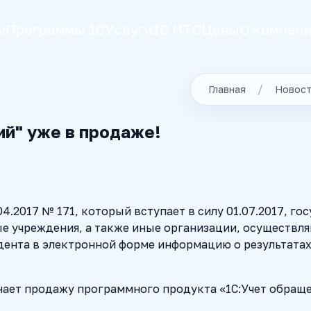
ы
Программы 1С
Услуги
1С ИТС
Цены
О компан
Главная
Новос
й" уже в продаже!
04.2017 № 171, который вступает в силу 01.07.2017, г
е учреждения, а также иные организации, осуществл
ента в электронной форме информацию о результатах
чинает продажу программного продукта «1С:Учет обращ