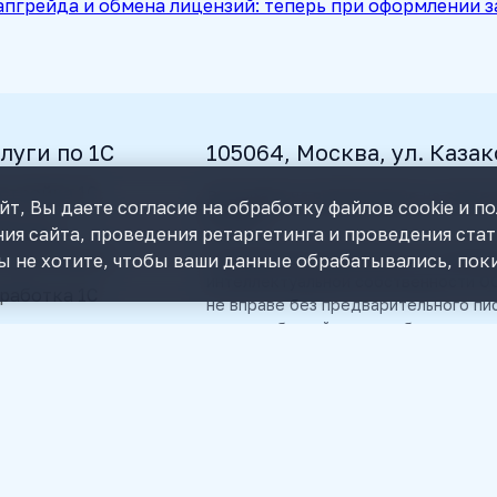
апгрейда и обмена лицензий: теперь при оформлении 
луги по 1С
105064, Москва, ул. Казак
стройка 1С
Все права на публикуемые на сайте
т, Вы даете согласие на обработку файлов cookie и п
© 2026.
альная
ия сайта, проведения ретаргетинга и проведения ста
томатизация
Пользователь уведомлен, что любы
ы не хотите, чтобы ваши данные обрабатывались, поки
интеллектуальной собственности ОО
работка 1С
не вправе без предварительного п
какие-либо действия с объектами и
провождение 1С
правообладатель оставляет за соб
теграция 1С с
законодательством РФ, а также на 
йтом
и законных интересов.
 ИТС
Любая информация, представленная
характер и ни при каких условиях 
положениями статьи 437 ГК РФ.