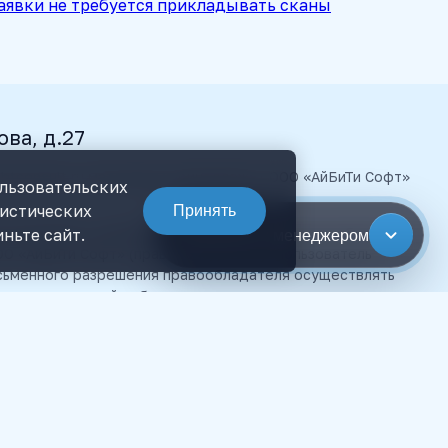
заявки не требуется прикладывать сканы
ова, д.27
 ibtconsult.ru материалы принадлежат ООО «АйБиТи Софт»
ользовательских
тистических
Принять
е материалы, размещенные на сайте, являются объектами
ньте сайт.
Связаться с менеджером
О «АйБиТи Софт» (правообладателя). Пользователь
исьменного разрешения правообладателя осуществлять
нтеллектуальной собственности, в противном случае,
ой право на взыскание штрафов, предусмотренных
обращение в компетентные органы за защитой своих прав
 на данном сайте, носит исключительно информационный
не является публичной офертой, определяемой