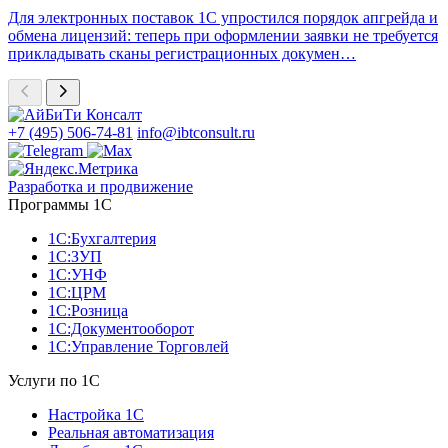
Для электронных поставок 1С упростился порядок апгрейда и
обмена лицензий: теперь при оформлении заявки не требуется
прикладывать сканы регистрационных докумен…
+7 (495) 506-74-81
info@ibtconsult.ru
Разработка и продвижение
Программы 1С
1С:Бухгалтерия
1С:ЗУП
1С:УНФ
1С:ЦРМ
1С:Розница
1С:Документооборот
1С:Управление Торговлей
Услуги по 1С
Настройка 1С
Реальная автоматизация