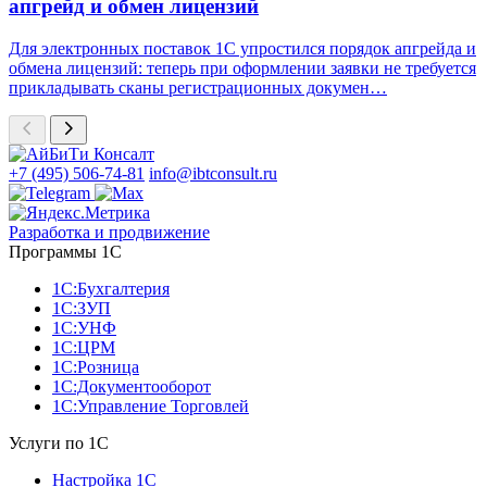
апгрейд и обмен лицензий
Для электронных поставок 1С упростился порядок апгрейда и
обмена лицензий: теперь при оформлении заявки не требуется
прикладывать сканы регистрационных докумен…
+7 (495) 506-74-81
info@ibtconsult.ru
Разработка и продвижение
Программы 1С
1С:Бухгалтерия
1С:ЗУП
1С:УНФ
1С:ЦРМ
1С:Розница
1С:Документооборот
1С:Управление Торговлей
Услуги по 1С
Настройка 1С