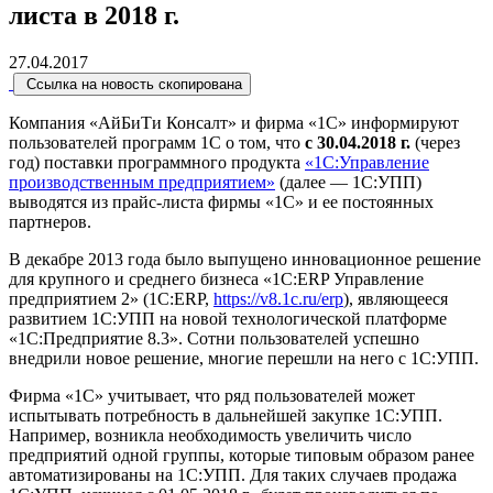
листа в 2018 г.
27.04.2017
Ссылка на новость скопирована
Компания «АйБиТи Консалт» и фирма «1С» информируют
пользователей программ 1С о том, что
с 30.04.2018 г.
(через
год) поставки программного продукта
«1С:Управление
производственным предприятием»
(далее — 1С:УПП)
выводятся из прайс-листа фирмы «1С» и ее постоянных
партнеров.
В декабре 2013 года было выпущено инновационное решение
для крупного и среднего бизнеса «1С:ERP Управление
предприятием 2» (1С:ERP,
https://v8.1c.ru/erp
), являющееся
развитием 1С:УПП на новой технологической платформе
«1С:Предприятие 8.3». Сотни пользователей успешно
внедрили новое решение, многие перешли на него с 1С:УПП.
Фирма «1С» учитывает, что ряд пользователей может
испытывать потребность в дальнейшей закупке 1С:УПП.
Например, возникла необходимость увеличить число
предприятий одной группы, которые типовым образом ранее
автоматизированы на 1С:УПП. Для таких случаев продажа