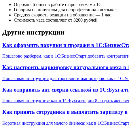
Огромный опыт в работе с программами 1С
Говорим на понятном для непрофессионалов языке
Средняя скорость реакции на обращение — 1 час
Стоимость часа составляет от 3200 рублей
Другие инструкции
Как оформить покупки и продажи в 1С:БизнесСт
Пошагово разберем, как в 1С:БизнесСтарт добавить контрагент
Как настроить маркировку натурального меха в 
Пошаговая инструкция для торговли и импортеров: как в 1С:
Как отправить акт сверки ссылкой из 1С:Бухгалт
Пошаговая инструкция: как в 1С:Бухгалтерии 8 создать акт св
Как принять сотрудника и выплатить зарплату в
Короткая инструкция для малого бизнеса: как в 1С:БизнесСтар