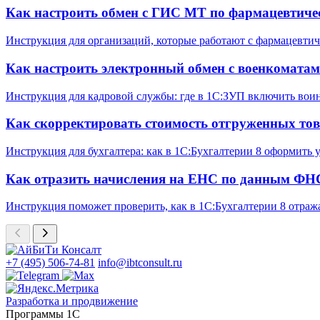
Как настроить обмен с ГИС МТ по фармацевтиче
Инструкция для организаций, которые работают с фармацевтич
Как настроить электронный обмен с военкомата
Инструкция для кадровой службы: где в 1С:ЗУП включить вои
Как скорректировать стоимость отгруженных тов
Инструкция для бухгалтера: как в 1С:Бухгалтерии 8 оформить
Как отразить начисления на ЕНС по данным ФНС
Инструкция поможет проверить, как в 1С:Бухгалтерии 8 отраж
+7 (495) 506-74-81
info@ibtconsult.ru
Разработка и продвижение
Программы 1С