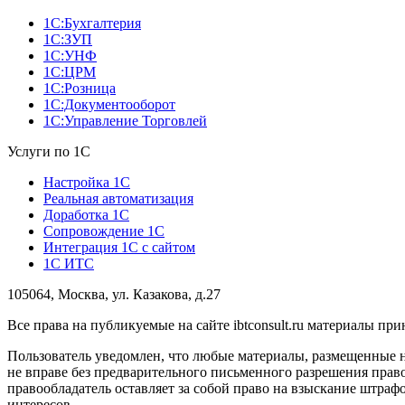
1С:Бухгалтерия
1С:ЗУП
1С:УНФ
1С:ЦРМ
1С:Розница
1С:Документооборот
1С:Управление Торговлей
Услуги по 1С
Настройка 1С
Реальная автоматизация
Доработка 1С
Сопровождение 1С
Интеграция 1С с сайтом
1С ИТС
105064, Москва, ул. Казакова, д.27
Все права на публикуемые на сайте ibtconsult.ru материалы 
Пользователь уведомлен, что любые материалы, размещенные 
не вправе без предварительного письменного разрешения право
правообладатель оставляет за собой право на взыскание штраф
интересов.