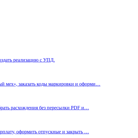
создать реализацию с УПД.
ый мех», заказать коды маркировки и оформи…
зобрать расхождения без пересылки PDF и…
зарплату, оформить отпускные и закрыть …