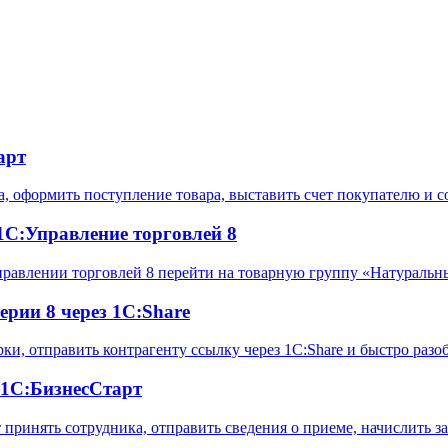
арт
а, оформить поступление товара, выставить счет покупателю и 
1С:Управление торговлей 8
Управлении торговлей 8 перейти на товарную группу «Натуральн
ерии 8 через 1С:Share
ерки, отправить контрагенту ссылку через 1С:Share и быстро ра
 1С:БизнесСтарт
т принять сотрудника, отправить сведения о приеме, начислить 