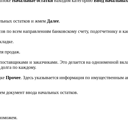
 блоке
Начальные остатки
находим категорию
Ввод начальных
альных остатков и жмем
Далее
.
ов по всем направлениям банковскому счету, подотчетнику и кас
кладке.
ля продаж.
 поставщиками и заказчиками. Это делается на одноименной вкл
 долга по каждому.
дке
Прочее
. Здесь указывается информация по имущественным ак
ем документ ввода начальных остатков.
поможем.