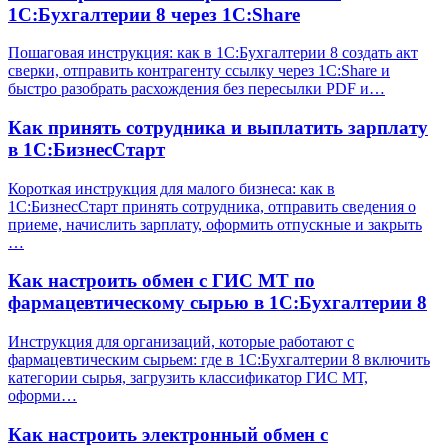
1С:Бухгалтерии 8 через 1С:Share
Пошаговая инструкция: как в 1С:Бухгалтерии 8 создать акт
сверки, отправить контрагенту ссылку через 1С:Share и
быстро разобрать расхождения без пересылки PDF и…
Как принять сотрудника и выплатить зарплату
в 1С:БизнесСтарт
Короткая инструкция для малого бизнеса: как в
1С:БизнесСтарт принять сотрудника, отправить сведения о
приеме, начислить зарплату, оформить отпускные и закрыть
…
Как настроить обмен с ГИС МТ по
фармацевтическому сырью в 1С:Бухгалтерии 8
Инструкция для организаций, которые работают с
фармацевтическим сырьем: где в 1С:Бухгалтерии 8 включить
категории сырья, загрузить классификатор ГИС МТ,
оформи…
Как настроить электронный обмен с