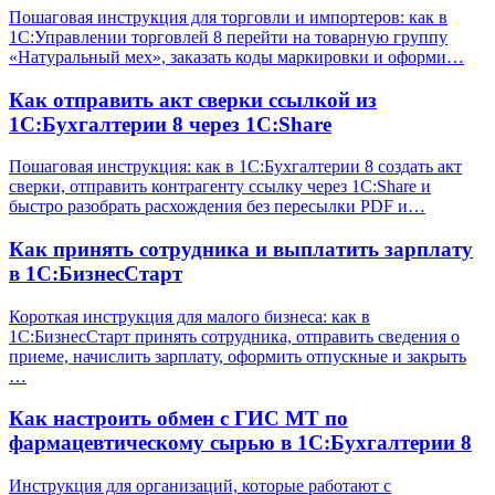
Пошаговая инструкция для торговли и импортеров: как в
1С:Управлении торговлей 8 перейти на товарную группу
«Натуральный мех», заказать коды маркировки и оформи…
Как отправить акт сверки ссылкой из
1С:Бухгалтерии 8 через 1С:Share
Пошаговая инструкция: как в 1С:Бухгалтерии 8 создать акт
сверки, отправить контрагенту ссылку через 1С:Share и
быстро разобрать расхождения без пересылки PDF и…
Как принять сотрудника и выплатить зарплату
в 1С:БизнесСтарт
Короткая инструкция для малого бизнеса: как в
1С:БизнесСтарт принять сотрудника, отправить сведения о
приеме, начислить зарплату, оформить отпускные и закрыть
…
Как настроить обмен с ГИС МТ по
фармацевтическому сырью в 1С:Бухгалтерии 8
Инструкция для организаций, которые работают с