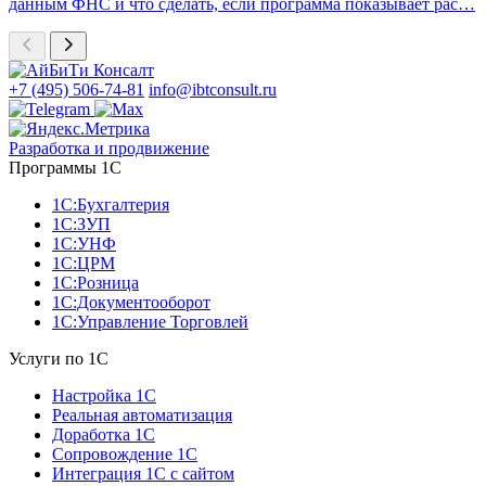
данным ФНС и что сделать, если программа показывает рас…
+7 (495) 506-74-81
info@ibtconsult.ru
Разработка и продвижение
Программы 1С
1С:Бухгалтерия
1С:ЗУП
1С:УНФ
1С:ЦРМ
1С:Розница
1С:Документооборот
1С:Управление Торговлей
Услуги по 1С
Настройка 1С
Реальная автоматизация
Доработка 1С
Сопровождение 1С
Интеграция 1С с сайтом