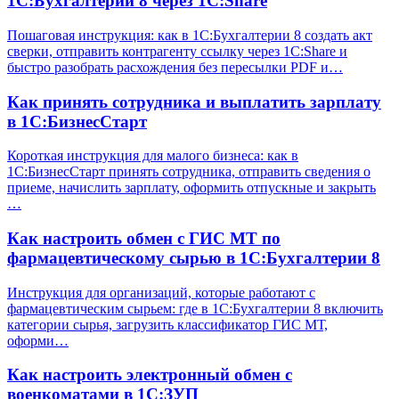
1С:Бухгалтерии 8 через 1С:Share
Пошаговая инструкция: как в 1С:Бухгалтерии 8 создать акт
сверки, отправить контрагенту ссылку через 1С:Share и
быстро разобрать расхождения без пересылки PDF и…
Как принять сотрудника и выплатить зарплату
в 1С:БизнесСтарт
Короткая инструкция для малого бизнеса: как в
1С:БизнесСтарт принять сотрудника, отправить сведения о
приеме, начислить зарплату, оформить отпускные и закрыть
…
Как настроить обмен с ГИС МТ по
фармацевтическому сырью в 1С:Бухгалтерии 8
Инструкция для организаций, которые работают с
фармацевтическим сырьем: где в 1С:Бухгалтерии 8 включить
категории сырья, загрузить классификатор ГИС МТ,
оформи…
Как настроить электронный обмен с
военкоматами в 1С:ЗУП