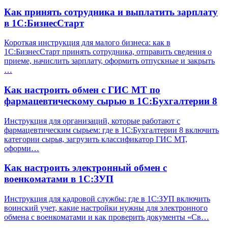
Как принять сотрудника и выплатить зарплату
в 1С:БизнесСтарт
Короткая инструкция для малого бизнеса: как в
1С:БизнесСтарт принять сотрудника, отправить сведения о
приеме, начислить зарплату, оформить отпускные и закрыть
…
Как настроить обмен с ГИС МТ по
фармацевтическому сырью в 1С:Бухгалтерии 8
Инструкция для организаций, которые работают с
фармацевтическим сырьем: где в 1С:Бухгалтерии 8 включить
категории сырья, загрузить классификатор ГИС МТ,
оформи…
Как настроить электронный обмен с
военкоматами в 1С:ЗУП
Инструкция для кадровой службы: где в 1С:ЗУП включить
воинский учет, какие настройки нужны для электронного
обмена с военкоматами и как проверить документы «Св…