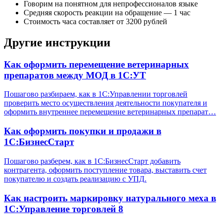
Говорим на понятном для непрофессионалов языке
Средняя скорость реакции на обращение — 1 час
Стоимость часа составляет от 3200 рублей
Другие инструкции
Как оформить перемещение ветеринарных
препаратов между МОД в 1С:УТ
Пошагово разбираем, как в 1С:Управлении торговлей
проверить место осуществления деятельности покупателя и
оформить внутреннее перемещение ветеринарных препарат…
Как оформить покупки и продажи в
1С:БизнесСтарт
Пошагово разберем, как в 1С:БизнесСтарт добавить
контрагента, оформить поступление товара, выставить счет
покупателю и создать реализацию с УПД.
Как настроить маркировку натурального меха в
1С:Управление торговлей 8