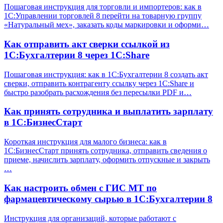
Пошаговая инструкция для торговли и импортеров: как в
1С:Управлении торговлей 8 перейти на товарную группу
«Натуральный мех», заказать коды маркировки и оформи…
Как отправить акт сверки ссылкой из
1С:Бухгалтерии 8 через 1С:Share
Пошаговая инструкция: как в 1С:Бухгалтерии 8 создать акт
сверки, отправить контрагенту ссылку через 1С:Share и
быстро разобрать расхождения без пересылки PDF и…
Как принять сотрудника и выплатить зарплату
в 1С:БизнесСтарт
Короткая инструкция для малого бизнеса: как в
1С:БизнесСтарт принять сотрудника, отправить сведения о
приеме, начислить зарплату, оформить отпускные и закрыть
…
Как настроить обмен с ГИС МТ по
фармацевтическому сырью в 1С:Бухгалтерии 8
Инструкция для организаций, которые работают с