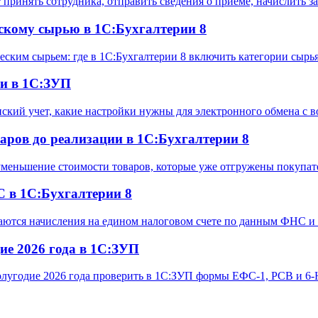
т принять сотрудника, отправить сведения о приеме, начислить 
скому сырью в 1С:Бухгалтерии 8
еским сырьем: где в 1С:Бухгалтерии 8 включить категории сыр
ми в 1С:ЗУП
нский учет, какие настройки нужны для электронного обмена с
аров до реализации в 1С:Бухгалтерии 8
 уменьшение стоимости товаров, которые уже отгружены покупат
 в 1С:Бухгалтерии 8
аются начисления на едином налоговом счете по данным ФНС и 
ие 2026 года в 1С:ЗУП
I полугодие 2026 года проверить в 1С:ЗУП формы ЕФС-1, РСВ и 