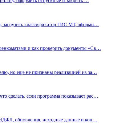
зарплату, оформить отпускные и закрыть …
ья, загрузить классификатор ГИС МТ, оформи…
 военкоматами и как проверить документы «Св…
елю, но еще не признаны реализацией из-за…
что сделать, если программа показывает рас…
6-НДФЛ, обновления, исходные данные и кон…