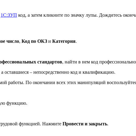
й
1С:ЗУП
код, а затем кликните по значку лупы. Дождитесь окон
ое число
,
Код по ОКЗ
и
Категория
.
рофессиональных стандартов
, найти в нем код профессионально
 а оставшиеся – непосредственно код и квалификацию.
емой работы. По окончании всех этих манипуляций воспользуйт
вую функцию.
й трудовой функцией. Нажмите
Провести и закрыть
.