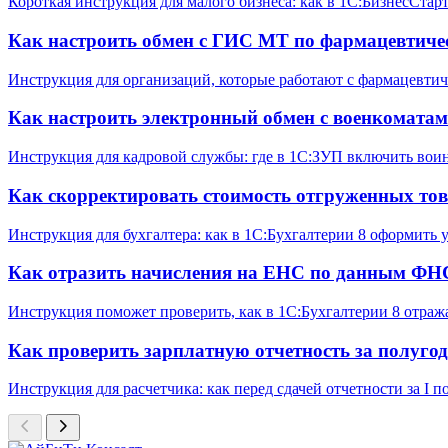
Короткая инструкция для малого бизнеса: как в 1С:БизнесСтар
Как настроить обмен с ГИС МТ по фармацевтиче
Инструкция для организаций, которые работают с фармацевтич
Как настроить электронный обмен с военкомата
Инструкция для кадровой службы: где в 1С:ЗУП включить вои
Как скорректировать стоимость отгруженных тов
Инструкция для бухгалтера: как в 1С:Бухгалтерии 8 оформить
Как отразить начисления на ЕНС по данным ФНС
Инструкция поможет проверить, как в 1С:Бухгалтерии 8 отраж
Как проверить зарплатную отчетность за полугод
Инструкция для расчетчика: как перед сдачей отчетности за 