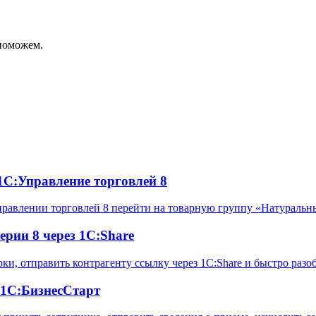
поможем.
1С:Управление торговлей 8
Управлении торговлей 8 перейти на товарную группу «Натуральн
ерии 8 через 1С:Share
ерки, отправить контрагенту ссылку через 1С:Share и быстро ра
 1С:БизнесСтарт