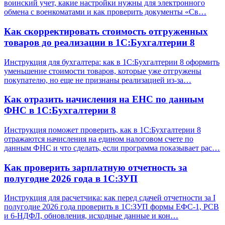
воинский учет, какие настройки нужны для электронного
обмена с военкоматами и как проверить документы «Св…
Как скорректировать стоимость отгруженных
товаров до реализации в 1С:Бухгалтерии 8
Инструкция для бухгалтера: как в 1С:Бухгалтерии 8 оформить
уменьшение стоимости товаров, которые уже отгружены
покупателю, но еще не признаны реализацией из-за…
Как отразить начисления на ЕНС по данным
ФНС в 1С:Бухгалтерии 8
Инструкция поможет проверить, как в 1С:Бухгалтерии 8
отражаются начисления на едином налоговом счете по
данным ФНС и что сделать, если программа показывает рас…
Как проверить зарплатную отчетность за
полугодие 2026 года в 1С:ЗУП
Инструкция для расчетчика: как перед сдачей отчетности за I
полугодие 2026 года проверить в 1С:ЗУП формы ЕФС-1, РСВ
и 6-НДФЛ, обновления, исходные данные и кон…