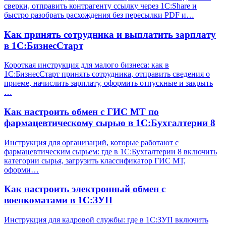
сверки, отправить контрагенту ссылку через 1С:Share и
быстро разобрать расхождения без пересылки PDF и…
Как принять сотрудника и выплатить зарплату
в 1С:БизнесСтарт
Короткая инструкция для малого бизнеса: как в
1С:БизнесСтарт принять сотрудника, отправить сведения о
приеме, начислить зарплату, оформить отпускные и закрыть
…
Как настроить обмен с ГИС МТ по
фармацевтическому сырью в 1С:Бухгалтерии 8
Инструкция для организаций, которые работают с
фармацевтическим сырьем: где в 1С:Бухгалтерии 8 включить
категории сырья, загрузить классификатор ГИС МТ,
оформи…
Как настроить электронный обмен с
военкоматами в 1С:ЗУП
Инструкция для кадровой службы: где в 1С:ЗУП включить