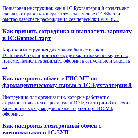
Пошаговая инструкция: как в 1С:Бухгалтерии 8 создать акт
сверки, отправить контрагенту ссылку через 1С:Share и
быстро разобрать расхождения без пересылки PDF и…
Как принять сотрудника и выплатить зарплату
в 1С:БизнесСтарт
Короткая инструкция для малого бизнеса: как в
1С:БизнесСтарт принять сотрудника, отправить сведения о
приеме, начислить зарплату, оформить отпускные и закрыть
…
Как настроить обмен с ГИС МТ по
фармацевтическому сырью в 1С:Бухгалтерии 8
Инструкция для организаций, которые работают с
фармацевтическим сырьем: где в 1С:Бухгалтерии 8 включить
категории сырья, загрузить классификатор ГИС МТ,
оформи…
Как настроить электронный обмен с
военкоматами в 1С:ЗУП