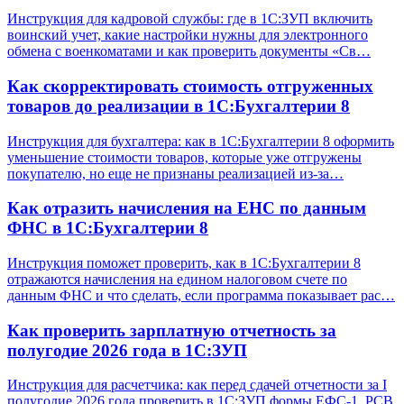
Инструкция для кадровой службы: где в 1С:ЗУП включить
воинский учет, какие настройки нужны для электронного
обмена с военкоматами и как проверить документы «Св…
Как скорректировать стоимость отгруженных
товаров до реализации в 1С:Бухгалтерии 8
Инструкция для бухгалтера: как в 1С:Бухгалтерии 8 оформить
уменьшение стоимости товаров, которые уже отгружены
покупателю, но еще не признаны реализацией из-за…
Как отразить начисления на ЕНС по данным
ФНС в 1С:Бухгалтерии 8
Инструкция поможет проверить, как в 1С:Бухгалтерии 8
отражаются начисления на едином налоговом счете по
данным ФНС и что сделать, если программа показывает рас…
Как проверить зарплатную отчетность за
полугодие 2026 года в 1С:ЗУП
Инструкция для расчетчика: как перед сдачей отчетности за I
полугодие 2026 года проверить в 1С:ЗУП формы ЕФС-1, РСВ