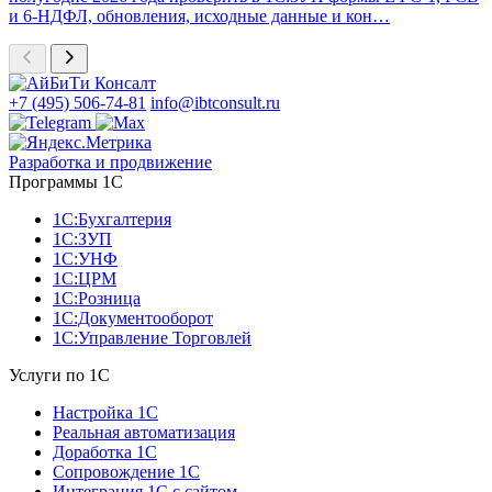
и 6-НДФЛ, обновления, исходные данные и кон…
+7 (495) 506-74-81
info@ibtconsult.ru
Разработка и продвижение
Программы 1С
1С:Бухгалтерия
1С:ЗУП
1С:УНФ
1С:ЦРМ
1С:Розница
1С:Документооборот
1С:Управление Торговлей
Услуги по 1С
Настройка 1С
Реальная автоматизация
Доработка 1С
Сопровождение 1С
Интеграция 1С с сайтом