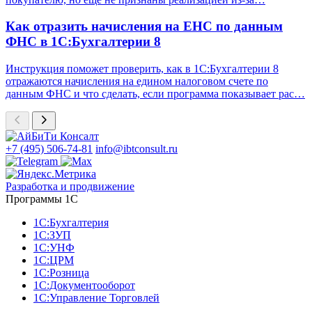
Как отразить начисления на ЕНС по данным
ФНС в 1С:Бухгалтерии 8
Инструкция поможет проверить, как в 1С:Бухгалтерии 8
отражаются начисления на едином налоговом счете по
данным ФНС и что сделать, если программа показывает рас…
+7 (495) 506-74-81
info@ibtconsult.ru
Разработка и продвижение
Программы 1С
1С:Бухгалтерия
1С:ЗУП
1С:УНФ
1С:ЦРМ
1С:Розница
1С:Документооборот
1С:Управление Торговлей