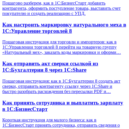
Пошагово разберем, как в 1С:БизнесСтарт добавить
контрагента, оформить поступление товара, выставить счет
покупателю и создать реализацию с УПД.
Как настроить маркировку натурального меха в
1С:Управление торговлей 8
Пошаговая инструкция для торговли и импортеров: как в
1С:Управлении торговлей 8 перейти на товарную группу
«Натуральный мех», заказать коды маркировки и оформи…
Как отправить акт сверки ссылкой из
1С:Бухгалтерии 8 через 1С:Share
Пошаговая инструкция: как в 1С:Бухгалтерии 8 создать акт
сверки, отправить контрагенту ссылку через 1С:Share и
быстро разобрать расхождения без пересылки PDF и…
Как принять сотрудника и выплатить зарплату
в 1С:БизнесСтарт
Короткая инструкция для малого бизнеса: как в
1С:БизнесСтарт принять сотрудника, отправить сведения о