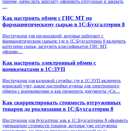
приеме, начислить зарплату, оформить отпускные и закрыть
…
Как настроить обмен с ГИС МТ по
фармацевтическому сырью в 1С:Бухгалтерии 8
Инструкция для организаций, которые работают с
фармацевтическим сырьем: где в 1С:Бухгалтерии 8 включить
категории сырья, загрузить классификатор ГИС МТ,
оформи…
Как настроить электронный обмен с
военкоматами в 1С:ЗУП
Инструкция для кадровой службы: где в 1С:ЗУП включить
воинский учет, какие настройки нужны для электронного
обмена с военкоматами и как проверить документы «Св…
Как скорректировать стоимость отгруженных
товаров до реализации в 1С:Бухгалтерии 8
Инструкция для бухгалтера: как в 1С:Бухгалтерии 8 оформить
уменьшение стоимости товаров, которые уже отгружены
покупателю, но еще не признаны реализацией из-за…