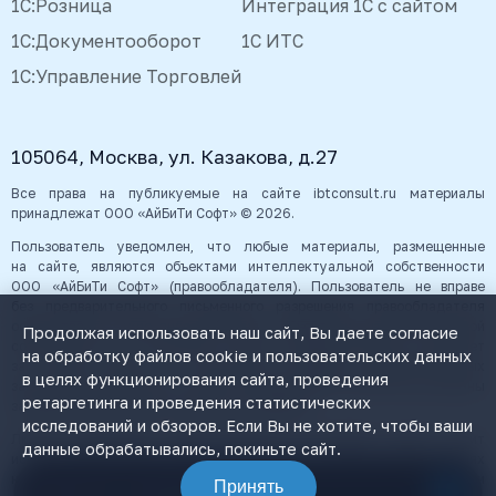
1С:Розница
Интеграция 1С с сайтом
1С:Документооборот
1С ИТС
1С:Управление Торговлей
105064, Москва, ул. Казакова, д.27
Все права на публикуемые на сайте ibtconsult.ru материалы
принадлежат ООО «АйБиТи Софт» © 2026.
Пользователь уведомлен, что любые материалы, размещенные
на сайте, являются объектами интеллектуальной собственности
ООО «АйБиТи Софт» (правообладателя). Пользователь не вправе
без предварительного письменного разрешения правообладателя
осуществлять какие-либо действия с объектами интеллектуальной
Продолжая использовать наш сайт, Вы даете согласие
собственности, в противном случае, правообладатель оставляет
на обработку файлов cookie и пользовательских данных
за собой право на взыскание штрафов, предусмотренных
в целях функционирования сайта, проведения
законодательством РФ, а также на обращение в компетентные органы
ретаргетинга и проведения статистических
за защитой своих прав и законных интересов.
исследований и обзоров. Если Вы не хотите, чтобы ваши
Любая информация, представленная на данном сайте, носит
данные обрабатывались, покиньте сайт.
исключительно информационный характер и ни при каких условиях
не является публичной офертой, определяемой положениями статьи
Принять
Связаться с менеджером