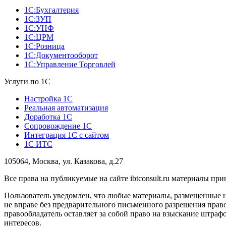
1С:Бухгалтерия
1С:ЗУП
1С:УНФ
1С:ЦРМ
1С:Розница
1С:Документооборот
1С:Управление Торговлей
Услуги по 1С
Настройка 1С
Реальная автоматизация
Доработка 1С
Сопровождение 1С
Интеграция 1С с сайтом
1С ИТС
105064, Москва, ул. Казакова, д.27
Все права на публикуемые на сайте ibtconsult.ru материалы 
Пользователь уведомлен, что любые материалы, размещенные 
не вправе без предварительного письменного разрешения право
правообладатель оставляет за собой право на взыскание штраф
интересов.