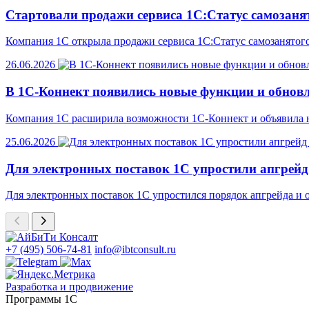
Стартовали продажи сервиса 1С:Статус самозаня
Компания 1С открыла продажи сервиса 1С:Статус самозанятого
26.06.2026
В 1С-Коннект появились новые функции и обнов
Компания 1С расширила возможности 1С-Коннект и объявила н
25.06.2026
Для электронных поставок 1С упростили апгрейд
Для электронных поставок 1С упростился порядок апгрейда и
+7 (495) 506-74-81
info@ibtconsult.ru
Разработка и продвижение
Программы 1С