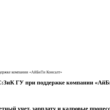
держке компании «АйБиТи Консалт»
С:ЗиК ГУ при поддержке компании «АйБ
ный учет, зарплату и кадровые процесс