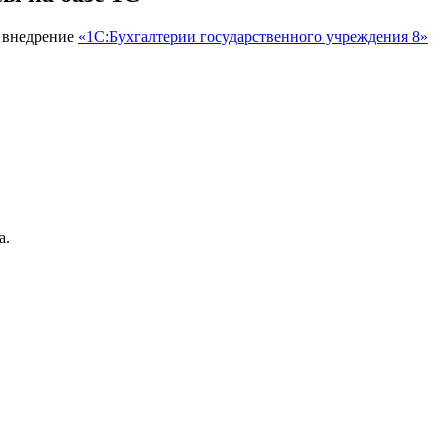
: внедрение
«1С:Бухгалтерии государственного учреждения 8»
а.