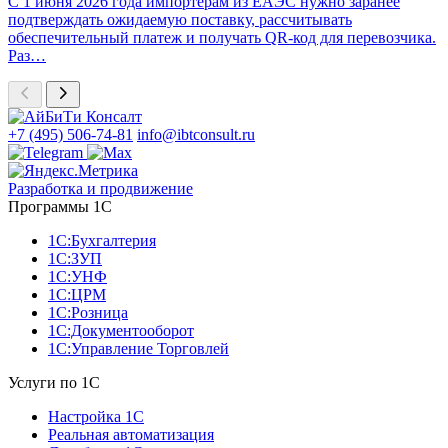
С 1 июня 2026 года импортерам из ЕАЭС нужно заранее
подтверждать ожидаемую поставку, рассчитывать
обеспечительный платеж и получать QR-код для перевозчика.
Раз…
+7 (495) 506-74-81
info@ibtconsult.ru
Разработка и продвижение
Программы 1С
1С:Бухгалтерия
1С:ЗУП
1С:УНФ
1С:ЦРМ
1С:Розница
1С:Документооборот
1С:Управление Торговлей
Услуги по 1С
Настройка 1С
Реальная автоматизация