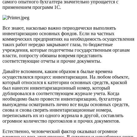
самого опытного бухгалтера значительно упрощается с
применением программ 1С.
Все знают, насколько важно периодически выполнять
инвентаризацию основных фондов. Если на частных
коммерческих предприятиях на необходимость осуществления
таких работ нередко закрывают глаза, то бюджетные
учреждения, которые подотчетны государственным органам
власти, попросту обязаны вовремя представить
соответствующие отчеты и прочие документы.
Давайте вспомним, каким образом в былые времена
осуществлялся процесс инвентаризации. На любом объекте,
который относился к категории основных средств, краской
был нанесен инвентаризационный номер, который
дублировался в соответствующем журнале учета. Когда
необходимо было провести инвентаризацию, бухгалтера
вынуждены осматривать лично все виды основных средств,
снова и снова сверять инвентаризационные номера,
переписывать их из одного журнала в другой, составлять
огромное количество протоколов и прочих документов.
Естественно, человеческий фактор оказывал огромное
влияние на весь этот процесс. В суматохе и неразберихе очень