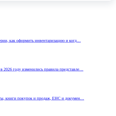
терии, как оформить инвентаризацию и когд…
 в 2026 году изменились правила представле…
еты, книги покупок и продаж, ЕНС и докумен…