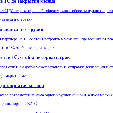
в 1С до закрытия месяца
от НДС пересмотрены. Разбираем, какие обороты нужно поднять
о аванса и отгрузки
 партнера. В 1С ее стоит встроить в моменты, где возникают ре
ть в 1С, чтобы не сорвать срок
еред отчетной датой может остановить отправку деклараций и от
 до закрытия месяца
го появляются не из-за одной крупной ошибки, а из-за мелких 