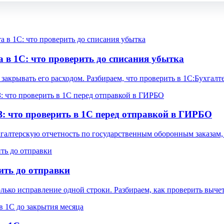
а в 1С: что проверить до списания убытка
закрывать его расходом. Разбираем, что проверить в 1С:Бухгал
: что проверить в 1С перед отправкой в ГИРБО
галтерскую отчетность по государственным оборонным заказам,
ить до отправки
лько исправление одной строки. Разбираем, как проверить выч