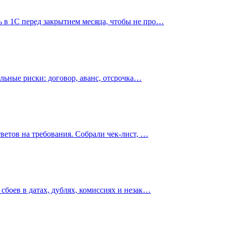
 в 1С перед закрытием месяца, чтобы не про…
альные риски: договор, аванс, отсрочка…
ветов на требования. Собрали чек-лист, …
сбоев в датах, дублях, комиссиях и незак…