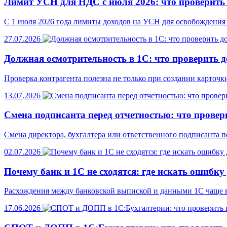
Лимит УСН для НДС с июля 2026: что проверить 
С 1 июля 2026 года лимиты доходов на УСН для освобождения 
27.07.2026
Должная осмотрительность в 1С: что проверить д
Проверка контрагента полезна не только при создании карточки
13.07.2026
Смена подписанта перед отчетностью: что провери
Смена директора, бухгалтера или ответственного подписанта п
02.07.2026
Почему банк и 1С не сходятся: где искать ошибку
Расхождения между банковской выпиской и данными 1С чаще все
17.06.2026