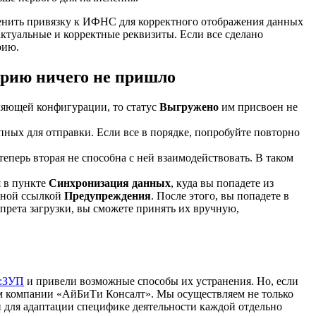
зменить привязку к ИФНС для корректного отображения данных
ктуальные и корректные реквизиты. Если все сделано
рию.
ерию ничего не пришло
вляющей конфигурации, то статус
Выгружено
им присвоен не
пных для отправки. Если все в порядке, попробуйте повторно
еперь вторая не способна с ней взаимодействовать. В таком
я в пункте
Синхронизация данных
, куда вы попадете из
вной ссылкой
Предупреждения
. После этого, вы попадете в
апрета загрузки, вы сможете принять их вручную,
:ЗУП
и привели возможные способы их устранения. Но, если
там компании «АйБиТи Консалт». Мы осуществляем не только
 для адаптации специфике деятельности каждой отдельно