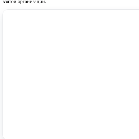
взятой организации.
Помочь вам с 1С?
Оставьте заявку, опишите задачу – мы проконсультируем.
Заказать звонок