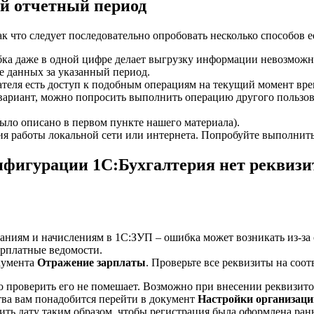
ый отчетный период
 что следует последовательно опробовать несколько способов е
ибка даже в одной цифре делает выгрузку информации невозможн
е данных за указанный период.
вателя есть доступ к подобным операциям на текущий момент вр
ак вариант, можно попросить выполнить операцию другого польз
было описано в первом пункте нашего материала).
ния работы локальной сети или интернета. Попробуйте выполнить
нфигурации 1С:Бухгалтерия нет реквиз
жаниям и начислениям в 1С:ЗУП – ошибка может возникать из-за
арплатные ведомости.
кумента
Отражение зарплаты
. Проверьте все реквизиты на соо
о проверить его не помешает. Возможно при внесении реквизитов
тва вам понадобится перейти в документ
Настройки организаци
ить дату таким образом, чтобы регистрация была оформлена ран