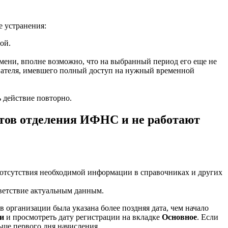
е устранения:
ой.
емени, вполне возможно, что на выбранный период его еще не
ователя, имевшего полный доступ на нужный временной
 действие повторно.
итов отделения ИФНС и не работают
 отсутствия необходимой информации в справочниках и других
тветствие актуальным данным.
 организации была указана более поздняя дата, чем начало
и
и просмотреть дату регистрации на вкладке
Основное
. Если
ьше первого дня начисления.