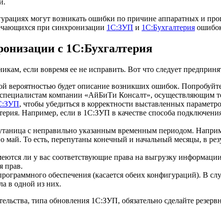
и.
гурациях могут возникать ошибки по причине аппаратных и про
речающихся при синхронизации
1С:ЗУП
и
1С:Бухгалтерия
ошибок,
ронизации с 1С:Бухгалтерия
кам, если вовремя ее не исправить. Вот что следует предприня
й вероятностью будет описание возникших ошибок. Попробуйте 
 к специалистам компании «АйБиТи Консалт», осуществляющим 
C:ЗУП
, чтобы убедиться в корректности выставленных параметр
лтерия. Например, если в 1С:ЗУП в качестве способа подключени
путаница с неправильно указанным временным периодом. Наприме
о май. То есть, перепутаны конечный и начальный месяцы, в рез
меются ли у вас соответствующие права на выгрузку информации
я прав.
 программного обеспечения (касается обеих конфигураций). В с
а в одной из них.
тельства, типа обновления 1С:ЗУП, обязательно сделайте резер