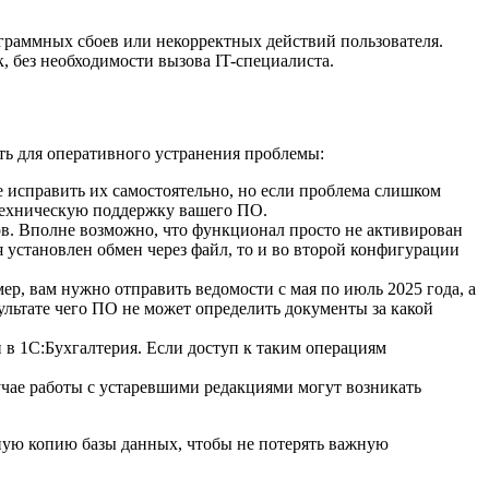
граммных сбоев или некорректных действий пользователя.
 без необходимости вызова IT-специалиста.
ть для оперативного устранения проблемы:
исправить их самостоятельно, но если проблема слишком
техническую поддержку вашего ПО.
ов. Вполне возможно, что функционал просто не активирован
я установлен обмен через файл, то и во второй конфигурации
р, вам нужно отправить ведомости с мая по июль 2025 года, а
ультате чего ПО не может определить документы за какой
 в 1С:Бухгалтерия. Если доступ к таким операциям
лучае работы с устаревшими редакциями могут возникать
вную копию базы данных, чтобы не потерять важную