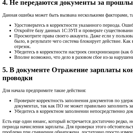
4. Не передаются документы за прошл
Данная ошибка может быть вызвана несколькими факторами, так
Удостоверьтесь в корректности указанного периода. Ош
Откройте базу данных 1С:ЗУП и проверьте существовани
Просмотрите права своего аккаунта. Даже если у пользо
было, в результате чего система блокирует действие. К
отрезок.
Убедитесь в корректности настроек синхронизации (как 
Вполне возможно, что дело в разовом сбое из-за наруше
5. В документе Отражение зарплаты ко
проводки
Для начала предпримите такие действия:
Проверьте корректность заполнения документов по удер
документах, так как ПО не может правильно заполнить з
Убедитесь в корректном заполнении непосредственно до
Есть еще один нюанс, который встречается достаточно редко, н
периода начисления зарплаты. Для проверки этого обстоятельс
проблема при сравнении обнаружена, достаточно просто измен