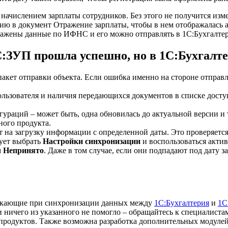
с начислением зарплаты сотрудников. Без этого не получится и
ю в документ Отражение зарплаты, чтобы в нем отображалась а
ражены данные по ИФНС и его можно отправлять в 1С:Бухгалте
С:ЗУП прошла успешно, но в 1С:Бухгалт
 пакет отправки объекта. Если ошибка именно на стороне отпра
ользователя и наличия передающихся документов в списке досту
раций – может быть, одна обновилась до актуальной версии и т
ного продукта.
ет на загрузку информации с определенной даты. Это проверяетс
дует выбрать
Настройки синхронизации
и воспользоваться акти
м
Непринят
о
. Даже в том случае, если они подпадают под дату з
никающие при синхронизации данных между
1С:Бухгалтерия
и
1С
и ничего из указанного не помогло – обращайтесь к специалис
продуктов. Также возможна разработка дополнительных модулей