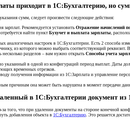
латы приходит в 1С:Бухгалтерию, но сум
 указания сумм, следует произвести следующие действия:
я зарплат. Рекомендуется установить
Отражение начислений п
 потребуется найти пункт
Бухучет и выплата зарплаты
, распол
ых аналогичных настроек в 1С:Бухгалтерии. Есть 2 способа изм
чнику, из которого можно выбрать соответствующий реквизит. 
ть несколько разделов – вам нужно открыть
Способы учета зарп
о указанный в одной из конфигураций период выплат. Даты до
ующих временных отрезков.
оводу получения информации из 1С:Зарплата и управление персо
ным причинам она может быть нарушена в момент передачи данны
удаленный в 1С:Бухгалтерии документ из
з-за того, что при удалении документы на стороне конечной ко
путь добавления объекта в
1С:Бухгалтерию
. Это решается доста