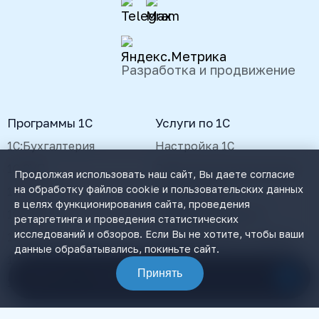
Разработка и продвижение
Программы 1С
Услуги по 1С
1С:Бухгалтерия
Настройка 1С
1С:ЗУП
Реальная автоматизация
Продолжая использовать наш сайт, Вы даете согласие
на обработку файлов cookie и пользовательских данных
1С:УНФ
Доработка 1С
в целях функционирования сайта, проведения
1С:ЦРМ
Сопровождение 1С
ретаргетинга и проведения статистических
исследований и обзоров. Если Вы не хотите, чтобы ваши
1С:Розница
Интеграция 1С с сайтом
данные обрабатывались, покиньте сайт.
1С:Документооборот
1С ИТС
Принять
Связаться с менеджером
1С:Управление Торговлей