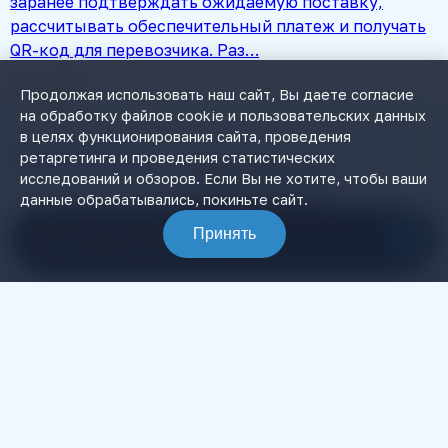
заранее подтверждать ожидаемую поставку,
рассчитывать обеспечительный платеж и получать
QR-код для перевозчика. Раз…
Продолжая использовать наш сайт, Вы даете согласие
на обработку файлов cookie и пользовательских данных
в целях функционирования сайта, проведения
ретаргетинга и проведения статистических
+7 (495) 506-74-81
исследований и обзоров. Если Вы не хотите, чтобы ваши
info@ibtconsult.ru
данные обрабатывались, покиньте сайт.
Принять
Связаться с менеджером
Разработка и продвижение
Программы 1С
Услуги по 1С
1С:Бухгалтерия
Настройка 1С