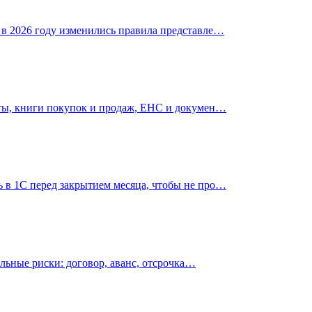
 в 2026 году изменились правила представле…
еты, книги покупок и продаж, ЕНС и докумен…
 в 1С перед закрытием месяца, чтобы не про…
альные риски: договор, аванс, отсрочка…