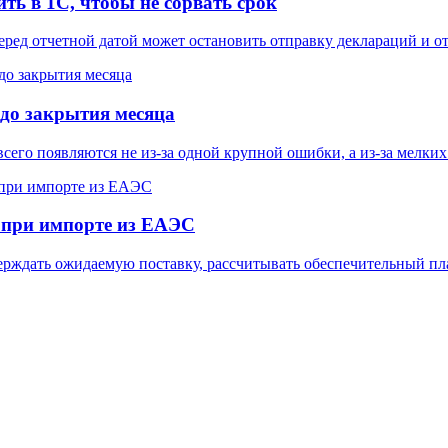
ть в 1С, чтобы не сорвать срок
еред отчетной датой может остановить отправку деклараций и от
 до закрытия месяца
го появляются не из-за одной крупной ошибки, а из-за мелких 
 при импорте из ЕАЭС
ерждать ожидаемую поставку, рассчитывать обеспечительный пла