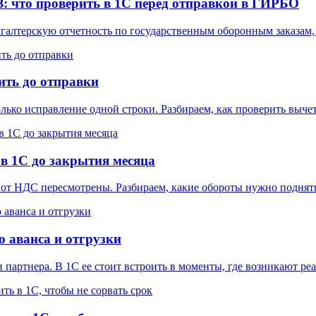
: что проверить в 1С перед отправкой в ГИРБО
галтерскую отчетность по государственным оборонным заказам,
ить до отправки
лько исправление одной строки. Разбираем, как проверить выч
в 1С до закрытия месяца
от НДС пересмотрены. Разбираем, какие обороты нужно поднять
о аванса и отгрузки
 партнера. В 1С ее стоит встроить в моменты, где возникают ре