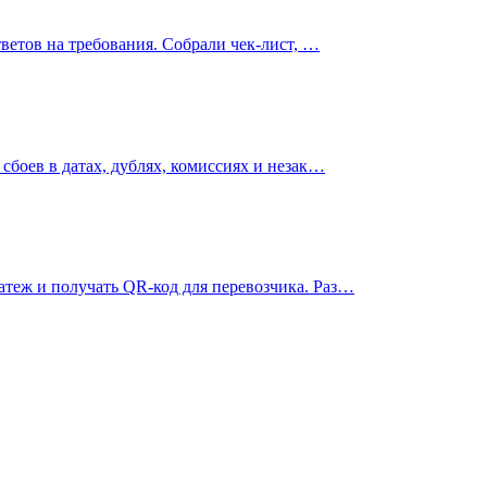
ветов на требования. Собрали чек-лист, …
сбоев в датах, дублях, комиссиях и незак…
теж и получать QR-код для перевозчика. Раз…