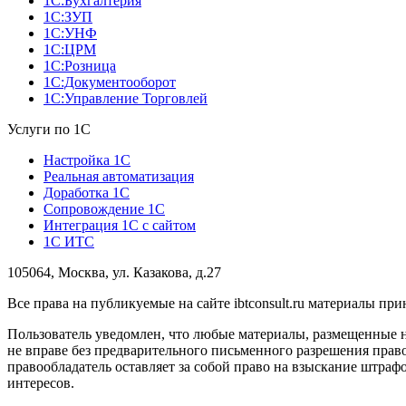
1С:Бухгалтерия
1С:ЗУП
1С:УНФ
1С:ЦРМ
1С:Розница
1С:Документооборот
1С:Управление Торговлей
Услуги по 1С
Настройка 1С
Реальная автоматизация
Доработка 1С
Сопровождение 1С
Интеграция 1С с сайтом
1С ИТС
105064, Москва, ул. Казакова, д.27
Все права на публикуемые на сайте ibtconsult.ru материалы 
Пользователь уведомлен, что любые материалы, размещенные 
не вправе без предварительного письменного разрешения право
правообладатель оставляет за собой право на взыскание штраф
интересов.