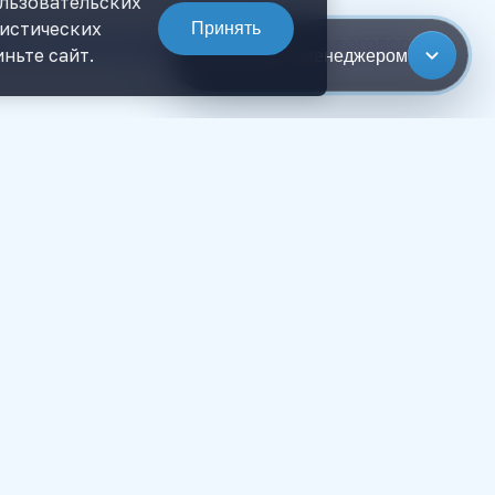
ользовательских
тистических
Принять
енты, где возникают реальные риски: договор,
ньте сайт.
Связаться с менеджером
тправку деклараций и ответов на требования.
бки, а из-за мелких сбоев в датах, дублях,