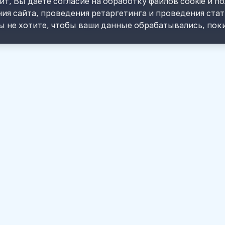
т, Вы даете согласие на обработку файлов cookie и п
ия сайта, проведения ретаргетинга и проведения ста
нии карточки партнера. В 1С ее стоит встроить в мом
ы не хотите, чтобы ваши данные обрабатывались, поки
 проверить в 1С, чтобы не сорвать срок
подписанта перед отчетной датой может остановить о
ь ошибку до закрытия месяца
1С чаще всего появляются не из-за одной крупной оши