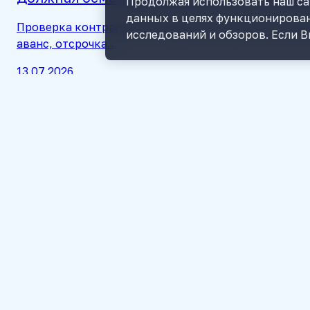
Продолжая использовать наш сай
данных в целях функционирован
Проверка контрагента полезна не только при созда
исследований и обзоров. Если В
аванс, отсрочка…
13.07.2026
Смена подписанта перед отчетностью: что
Смена директора, бухгалтера или ответственного 
Собрали чек-лист, …
02.07.2026
Почему банк и 1С не сходятся: где искат
Расхождения между банковской выпиской и данными 
комиссиях и незак…
17.06.2026