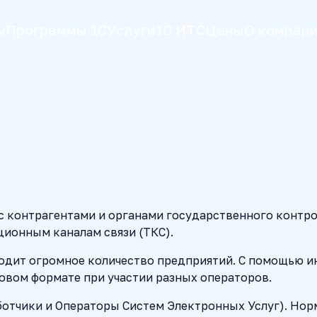
ы
Программы 1С
Услуги
1С ИТС
Цены
О компан
 контрагентами и органами государственного контрол
ионным каналам связи (ТКС).
одит огромное количество предприятий. С помощью и
вом формате при участии разных операторов.
аботчики и Операторы Систем Электронных Услуг). Но