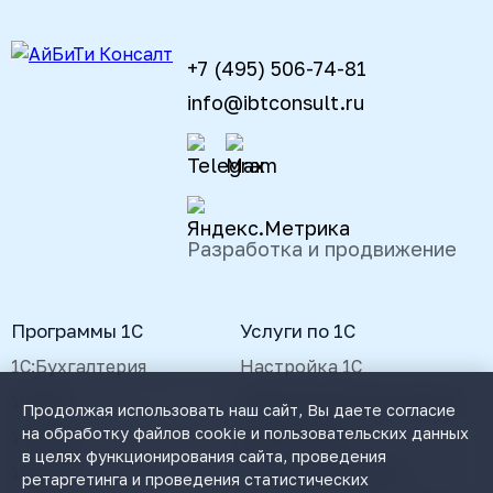
+7 (495) 506-74-81
info@ibtconsult.ru
Разработка и продвижение
Программы 1С
Услуги по 1С
1С:Бухгалтерия
Настройка 1С
1С:ЗУП
Реальная автоматизация
Продолжая использовать наш сайт, Вы даете согласие
на обработку файлов cookie и пользовательских данных
1С:УНФ
Доработка 1С
в целях функционирования сайта, проведения
1С:ЦРМ
Сопровождение 1С
ретаргетинга и проведения статистических