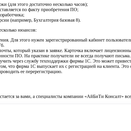
ки (для этого достаточно несколько часов);
ставляется по факту приобретения ПО;
азработчика;
сии (например, Бухгалтерия базовая 8).
есколько нюансов:
ия. Для этого нужен зарегистрированный кабинет пользователя 
Гб.
очты, который указан в заявке. Карточка включает лицензионн
нности ПО. На практике получатели не всегда получают письма.
лучить через службу техподдержки фирмы 1С. Это может привес
 том, что фирма 1С выпускает их с регистрацией на клиента. Э
проводить ее перерегистрацию.
тается за вами, а специалисты компании «АйБиТи Консалт» всег