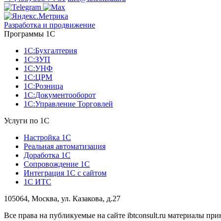
Разработка и продвижение
Программы 1С
1С:Бухгалтерия
1С:ЗУП
1С:УНФ
1С:ЦРМ
1С:Розница
1С:Документооборот
1С:Управление Торговлей
Услуги по 1С
Настройка 1С
Реальная автоматизация
Доработка 1С
Сопровождение 1С
Интеграция 1С с сайтом
1С ИТС
105064, Москва, ул. Казакова, д.27
Все права на публикуемые на сайте ibtconsult.ru материалы 