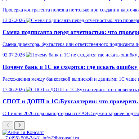
Проверка контрагента полезна не только при создании карточки
13.07.2026
Смена подписанта перед отчетностью: что провери
Смена директора, бухгалтера или ответственного подписанта п
02.07.2026
Почему банк и 1С не сходятся: где искать ошибку
Расхождения между банковской выпиской и данными 1С чаще все
17.06.2026
СПОТ и ДОПП в 1С:Бухгалтерии: что проверить
С 1 июня 2026 года импортерам из ЕАЭС нужно заранее подтв
+7 (495) 506-74-81
info@ibtconsult.ru