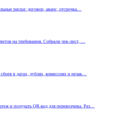
альные риски: договор, аванс, отсрочка…
ветов на требования. Собрали чек-лист, …
сбоев в датах, дублях, комиссиях и незак…
теж и получать QR-код для перевозчика. Раз…