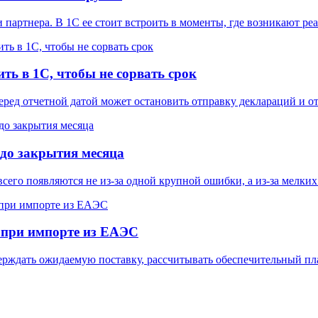
 партнера. В 1С ее стоит встроить в моменты, где возникают ре
ть в 1С, чтобы не сорвать срок
еред отчетной датой может остановить отправку деклараций и от
 до закрытия месяца
го появляются не из-за одной крупной ошибки, а из-за мелких 
 при импорте из ЕАЭС
ерждать ожидаемую поставку, рассчитывать обеспечительный пла