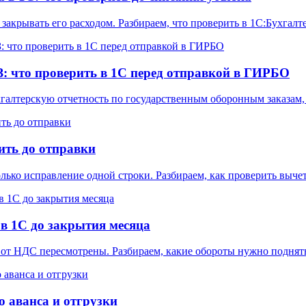
закрывать его расходом. Разбираем, что проверить в 1С:Бухгал
: что проверить в 1С перед отправкой в ГИРБО
галтерскую отчетность по государственным оборонным заказам,
ить до отправки
лько исправление одной строки. Разбираем, как проверить выч
в 1С до закрытия месяца
от НДС пересмотрены. Разбираем, какие обороты нужно поднять
о аванса и отгрузки