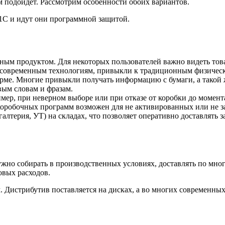
м подойдет. Рассмотрим особенности обоих вариантов.
1С и идут они программной защитой.
 продуктом. Для некоторых пользователей важно видеть товар, 
 современным технологиям, привыкли к традиционным физически
рме. Многие привыкли получать информацию с бумаги, а такой 
вым словам и фразам.
мер, при неверном выборе или при отказе от коробки до момент
 коробочных программ возможен для не активированных или не 
терия, УТ) на складах, что позволяет оперативно доставлять за
но собирать в производственных условиях, доставлять по мног
овых расходов.
 Дистрибутив поставляется на дисках, а во многих современных