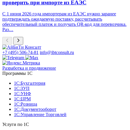
проверить при импорте из ЕАЭС
С 1 июня 2026 года импортерам из ЕАЭС нужно заранее
подтверждать ожидаемую поставку, рассчитывать
обеспечительный платеж и получать QR-код для перевозчика.
Раз…
+7 (495) 506-74-81
info@ibtconsult.ru
Разработка и продвижение
Программы 1С
1С:Бухгалтерия
1С:ЗУП
1С:УНФ
1С:ЦРМ
1С:Розница
1С:Документооборот
1С:Управление Торговлей
Услуги по 1С