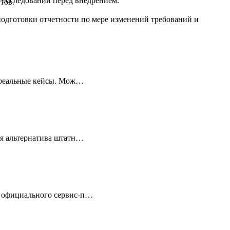
а обследовании перед внедрением.
тов.
одготовки отчетности по мере изменений требований и
м реальные кейсы. Мож…
ая альтернатива штатн…
т официального сервис-п…