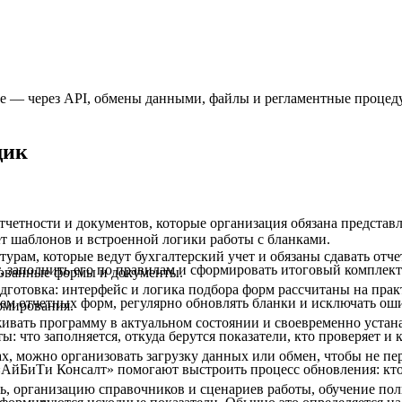
 — через API, обмены данными, файлы и регламентные процеду
щик
четности и документов, которые организация обязана представл
ет шаблонов и встроенной логики работы с бланками.
рам, которые ведут бухгалтерский учет и обязаны сдавать отче
, заполнить его по правилам и сформировать итоговый комплект
рованные формы и документы.
одготовка: интерфейс и логика подбора форм рассчитаны на пра
ем отчетных форм, регулярно обновлять бланки и исключать оши
рмирования.
вать программу в актуальном состоянии и своевременно устанав
что заполняется, откуда берутся показатели, кто проверяет и кт
ах, можно организовать загрузку данных или обмен, чтобы не п
йБиТи Консалт» помогают выстроить процесс обновления: кто от
, организацию справочников и сценариев работы, обучение поль