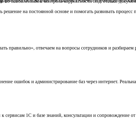
к формируются исходные показатели. Обычно это определяется н
щь по обновлениям и контроль корректности подготовки докумен
решение на постоянной основе и помогать развивать процесс п
елать правильно», отвечаем на вопросы сотрудников и разбирае
анение ошибок и администрирование баз через интернет. Реальн
к сервисам 1С и базе знаний, консультации и сопровождение о