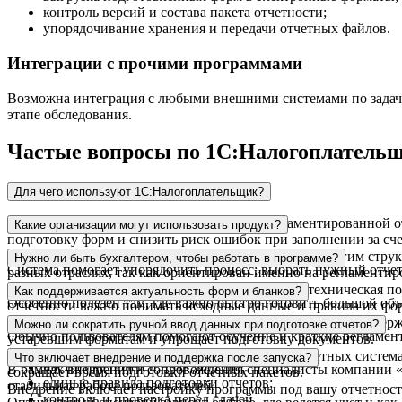
контроль версий и состава пакета отчетности;
упорядочивание хранения и передачи отчетных файлов.
Интеграции с прочими программами
Возможна интеграция с любыми внешними системами по задаче
этапе обследования.
Частые вопросы по 1С:Налогоплатель
Для чего используют 1С:Налогоплательщик?
Программа применяется для подготовки регламентированной от
Какие организации могут использовать продукт?
подготовку форм и снизить риск ошибок при заполнении за сч
Решение подходит коммерческим организациям и другим структу
Нужно ли быть бухгалтером, чтобы работать в программе?
Система помогает упорядочить процесс: выбрать нужный отчет
разных отраслях, так как ориентирован именно на регламенти
Для работы с программой не требуется глубокая техническая п
Как поддерживается актуальность форм и бланков?
Особенно полезен там, где важно быстро готовить большой объ
отчетности важно понимать исходные данные и правила их фо
Регламентированные формы меняются, поэтому важно поддержи
Можно ли сократить ручной ввод данных при подготовке отчетов?
Обычно пользователям помогают обучение и краткие регламенты: 
устаревшим форматам и упрощает подготовку документов.
Да. Если часть показателей уже формируется в учетных систем
Что включает внедрение и поддержка после запуска?
настройка ролей и прав доступа;
В рамках внедрения и сопровождения специалисты компании «А
сокращает время подготовки отчетных пакетов.
единые правила подготовки отчетов;
стабильная работа пользователей.
Внедрение включает настройку программы под вашу отчетность
контроль и проверка перед сдачей.