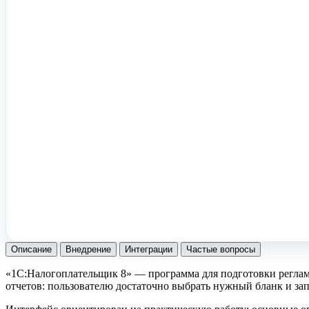
Помочь вам с 1С?
Оставьте заявку, опишите задачу – мы проконсультируем.
Заказать звонок
Описание
Внедрение
Интеграции
Частые вопросы
«1С:Налогоплательщик 8» — программа для подготовки реглам
отчетов: пользователю достаточно выбрать нужный бланк и за