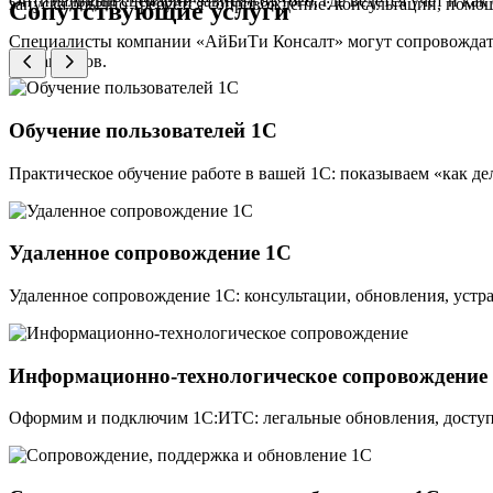
Оптимальный сценарий зависит от того, где ведется учет и ка
запуска обычно требуется сопровождение: консультации, помо
Сопутствующие услуги
Специалисты компании «АйБиТи Консалт» могут сопровождать 
регламентов.
Обучение пользователей 1С
Практическое обучение работе в вашей 1С: показываем «как д
Удаленное сопровождение 1С
Удаленное сопровождение 1С: консультации, обновления, устр
Информационно-технологическое сопровождение
Оформим и подключим 1С:ИТС: легальные обновления, доступ 