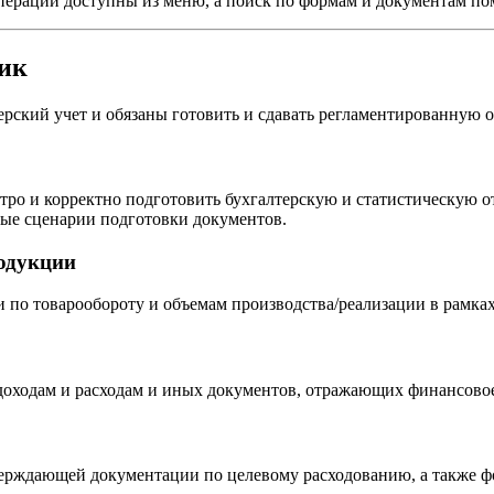
перации доступны из меню, а поиск по формам и документам пом
щик
ерский учет и обязаны готовить и сдавать регламентированную о
о и корректно подготовить бухгалтерскую и статистическую от
ые сценарии подготовки документов.
родукции
и по товарообороту и объемам производства/реализации в рамках
доходам и расходам и иных документов, отражающих финансовое
ерждающей документации по целевому расходованию, а также фо