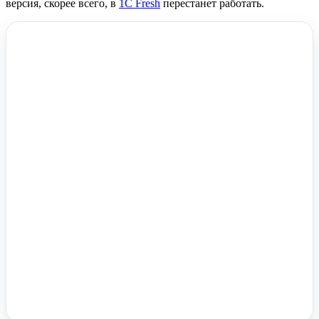
версия, скорее всего, в
1C Fresh
перестанет работать.
Помочь вам с 1С?
Оставьте заявку, опишите задачу – мы проконсультируем.
Заказать звонок