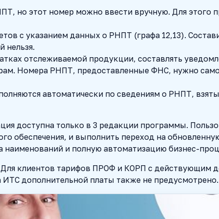
ПТ, но этот номер можно ввести вручную. Для этого 
тов с указанием данных о РНПТ (графа 12,13). Состав
 нельзя.
атках отслеживаемой продукции, составлять уведомл
рам. Номера РНПТ, предоставленные ФНС, нужно само
олняются автоматически по сведениям о РНПТ, взятым
ция доступна только в 3 редакции программы. Пользо
го обеспечения, и выполнить переход на обновленн
а наименований и полную автоматизацию бизнес-проц
 Для клиентов тарифов ПРОФ и КОРП с действующим д
а ИТС дополнительной платы также не предусмотрено.