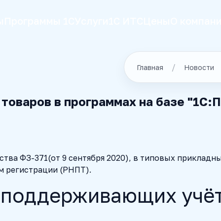
ы
Программы 1С
Услуги
1С ИТС
Цены
О компан
Главная
Новости
оваров в программах на базе "1С:П
тва ФЗ-371(от 9 сентября 2020), в типовых прикладны
 регистрации (РНПТ).
, поддерживающих учё