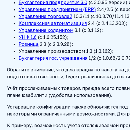
Бухгалтерия предприятия 3.0
(с 3.0.95 версии) 
Управление предприятием (ERP)
2.4/2.5 (c вер
Управление торговлей
10.3/11 (с 10.3.70/11.4.
Комплексная автоматизация
2.4 (с 2.4.13.203);
Управление холдингом
3.1 (с 3.1.12);
УНФ 1.6
(с 1.6.25.152);
Розница
2.3 (с 2.3.9.28);
Управление производством 1.3 (1.3.162);
Бухгалтерия гос. учреждения
1/2 (с 1.0.68/2.0.
Обратите внимание, что декларация по налогу на 
подготовка отчетности, будет реализована до окт
Учёт прослеживаемых товаров прежде всего появит
плане юзабилити (удобства использования).
Устаревшие конфигурации также обновляются под 
некоторыми ограниченными возможностями. Для р
К примеру, возможность учета отслеживаемой пр