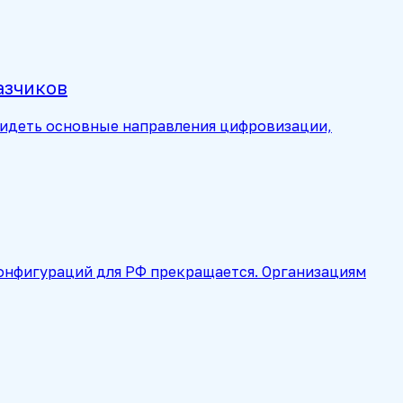
азчиков
видеть основные направления цифровизации,
конфигураций для РФ прекращается. Организациям