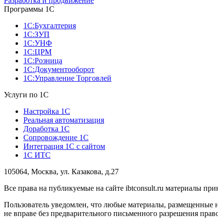
Разработка и продвижение
Программы 1С
1С:Бухгалтерия
1С:ЗУП
1С:УНФ
1С:ЦРМ
1С:Розница
1С:Документооборот
1С:Управление Торговлей
Услуги по 1С
Настройка 1С
Реальная автоматизация
Доработка 1С
Сопровождение 1С
Интеграция 1С с сайтом
1С ИТС
105064, Москва, ул. Казакова, д.27
Все права на публикуемые на сайте ibtconsult.ru материалы 
Пользователь уведомлен, что любые материалы, размещенные 
не вправе без предварительного письменного разрешения право