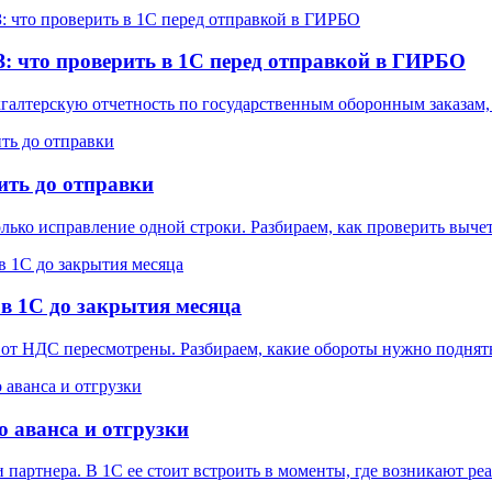
: что проверить в 1С перед отправкой в ГИРБО
галтерскую отчетность по государственным оборонным заказам,
ить до отправки
лько исправление одной строки. Разбираем, как проверить выч
в 1С до закрытия месяца
от НДС пересмотрены. Разбираем, какие обороты нужно поднять
о аванса и отгрузки
 партнера. В 1С ее стоит встроить в моменты, где возникают ре