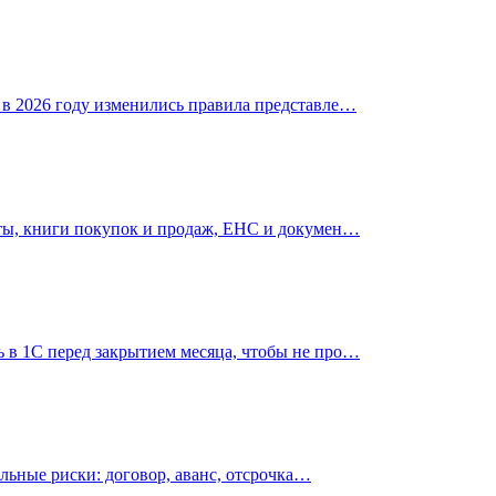
 в 2026 году изменились правила представле…
еты, книги покупок и продаж, ЕНС и докумен…
 в 1С перед закрытием месяца, чтобы не про…
альные риски: договор, аванс, отсрочка…