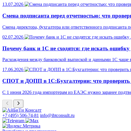
13.07.2026
Смена подписанта перед отчетностью: что провери
Смена директора, бухгалтера или ответственного подписанта п
02.07.2026
Почему банк и 1С не сходятся: где искать ошибку
Расхождения между банковской выпиской и данными 1С чаще все
17.06.2026
СПОТ и ДОПП в 1С:Бухгалтерии: что проверить
С 1 июня 2026 года импортерам из ЕАЭС нужно заранее подтв
+7 (495) 506-74-81
info@ibtconsult.ru