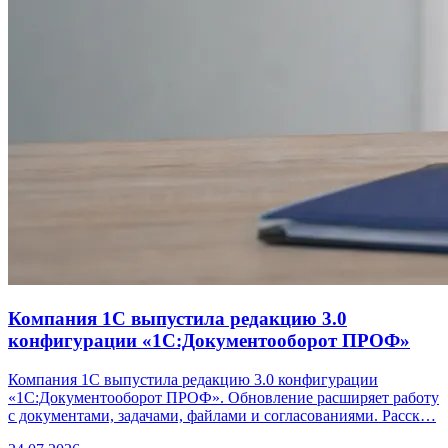
Компания 1С выпустила редакцию 3.0
конфигурации «1С:Документооборот ПРОФ»
Компания 1С выпустила редакцию 3.0 конфигурации
«1С:Документооборот ПРОФ». Обновление расширяет работу
с документами, задачами, файлами и согласованиями. Расск…