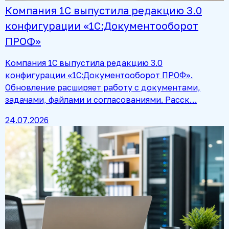
Компания 1С выпустила редакцию 3.0
конфигурации «1С:Документооборот
ПРОФ»
Компания 1С выпустила редакцию 3.0
конфигурации «1С:Документооборот ПРОФ».
Обновление расширяет работу с документами,
задачами, файлами и согласованиями. Расск…
24.07.2026