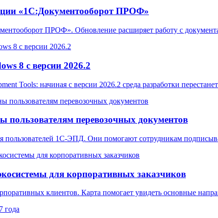
ации «1С:Документооборот ПРОФ»
ментооборот ПРОФ». Обновление расширяет работу с документа
ws 8 с версии 2026.2
pment Tools: начиная с версии 2026.2 среда разработки перестан
ы пользователям перевозочных документов
ля пользователей 1С-ЭПД. Они помогают сотрудникам подписыв
экосистемы для корпоративных заказчиков
орпоративных клиентов. Карта помогает увидеть основные нап