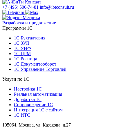
+7 (495) 506-74-81
info@ibtconsult.ru
Разработка и продвижение
Программы 1С
1С:Бухгалтерия
1С:ЗУП
1С:УНФ
1С:ЦРМ
1С:Розница
1С:Документооборот
1С:Управление Торговлей
Услуги по 1С
Настройка 1С
Реальная автоматизация
Доработка 1С
Сопровождение 1С
Интеграция 1С с сайтом
1С ИТС
105064, Москва, ул. Казакова, д.27