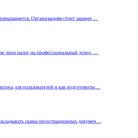
 прекращается. Организациям стоит заранее …
кое лицо налог на профессиональный доход, …
илось для пользователей и как подготовитьс…
 прикладывать сканы регистрационных докумен…