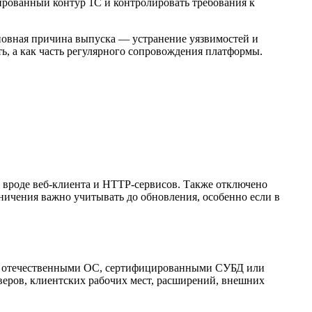
рованный контур 1С и контролировать требования к
сновная причина выпуска — устранение уязвимостей и
ь, а как часть регулярного сопровождения платформы.
и вроде веб-клиента и HTTP-сервисов. Также отключено
аничения важно учитывать до обновления, особенно если в
с отечественными ОС, сертифицированными СУБД или
веров, клиентских рабочих мест, расширений, внешних