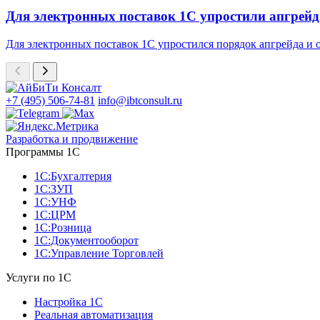
Для электронных поставок 1С упростили апгрейд
Для электронных поставок 1С упростился порядок апгрейда и
+7 (495) 506-74-81
info@ibtconsult.ru
Разработка и продвижение
Программы 1С
1С:Бухгалтерия
1С:ЗУП
1С:УНФ
1С:ЦРМ
1С:Розница
1С:Документооборот
1С:Управление Торговлей
Услуги по 1С
Настройка 1С
Реальная автоматизация