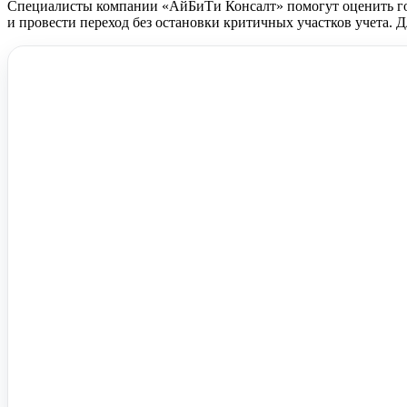
Специалисты компании «АйБиТи Консалт» помогут оценить го
и провести переход без остановки критичных участков учета. 
Помочь вам с 1С?
Оставьте заявку, опишите задачу – мы проконсультируем.
Заказать звонок