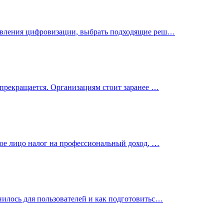
равления цифровизации, выбрать подходящие реш…
 прекращается. Организациям стоит заранее …
кое лицо налог на профессиональный доход, …
илось для пользователей и как подготовитьс…