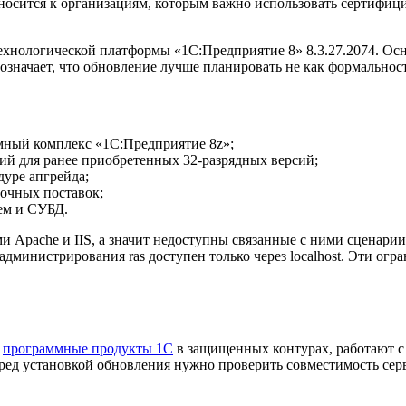
осится к организациям, которым важно использовать сертифици
 технологической платформы «1С:Предприятие 8» 8.3.27.2074. О
значает, что обновление лучше планировать не как формальност
ный комплекс «1С:Предприятие 8z»;
ий для ранее приобретенных 32-разрядных версий;
дуре апгрейда;
очных поставок;
ем и СУБД.
ми Apache и IIS, а значит недоступны связанные с ними сценари
министрирования ras доступен только через localhost. Эти огр
т
программные продукты 1С
в защищенных контурах, работают 
еред установкой обновления нужно проверить совместимость сер