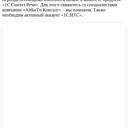
«1С:Синтез Речи». Для этого свяжитесь со специалистами
компании «АйБиТи Консалт» – мы поможем. Также
необходим активный аккаунт «1С:ИТС».
Помочь вам с 1С?
Оставьте заявку, опишите задачу – мы проконсультируем.