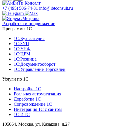
+7 (495) 506-74-81
info@ibtconsult.ru
Разработка и продвижение
Программы 1С
1С:Бухгалтерия
1С:ЗУП
1С:УНФ
1С:ЦРМ
1С:Розница
1С:Документооборот
1С:Управление Торговлей
Услуги по 1С
Настройка 1С
Реальная автоматизация
Доработка 1С
Сопровождение 1С
Интеграция 1С с сайтом
1С ИТС
105064, Москва, ул. Казакова, д.27