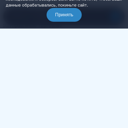
данные обрабатывались, покиньте сайт.
1С:Розница
Интеграция 1С с сайтом
Принять
1С:Документооборот
1С ИТС
Связаться с менеджером
1С:Управление Торговлей
105064, Москва, ул. Казакова, д.27
Все права на публикуемые на сайте ibtconsult.ru материалы
принадлежат ООО «АйБиТи Софт» © 2026.
Пользователь уведомлен, что любые материалы, размещенные
на сайте, являются объектами интеллектуальной собственности
ООО «АйБиТи Софт» (правообладателя). Пользователь не вправе
без предварительного письменного разрешения правообладателя
осуществлять какие-либо действия с объектами интеллектуальной
собственности, в противном случае, правообладатель оставляет
за собой право на взыскание штрафов, предусмотренных
законодательством РФ, а также на обращение в компетентные органы
за защитой своих прав и законных интересов.
Любая информация, представленная на данном сайте, носит
исключительно информационный характер и ни при каких условиях