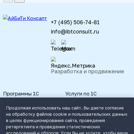
+7 (495) 506-74-81
info@ibtconsult.ru
Разработка и продвижение
Программы 1С
Услуги по 1С
1С:Бухгалтерия
Настройка 1С
Продолжая использовать наш сайт, Вы даете согласие
1С:ЗУП
Реальная автоматизация
на обработку файлов cookie и пользовательских данных
в целях функционирования сайта, проведения
1С:УНФ
Доработка 1С
ретаргетинга и проведения статистических
1С:ЦРМ
Сопровождение 1С
исследований и обзоров. Если Вы не хотите, чтобы ваши