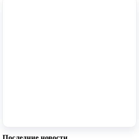
Помочь вам с 1С?
Оставьте заявку, опишите задачу – мы проконсультируем.
Заказать звонок
Последние новости