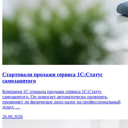
Стартовали продажи сервиса 1С:Статус
самозанятого
Компания 1С открыла продажи сервиса 1С:Статус
самозанятого. Он помогает автоматически проверять,
применяет ли физическое лицо налог на профессиональный
доход, …
26.06.2026